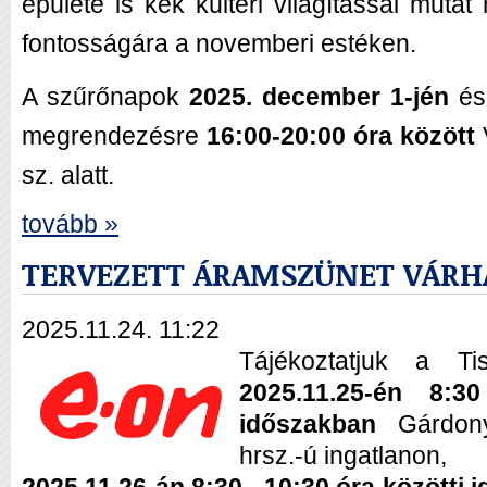
épülete is kék kültéri világítással mutat 
fontosságára a novemberi estéken.
A szűrőnapok
2025. december 1-jén
é
megrendezésre
16:00-20:00 óra között
sz. alatt.
tovább »
TERVEZETT ÁRAMSZÜNET VÁRH
2025.11.24. 11:22
Tájékoztatjuk a Ti
2025.11.25-én 8:3
időszakban
Gárdony
hrsz.-ú ingatlanon,