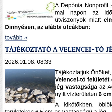
A Depónia Nonprofit K
mai napon az időj
útviszonyok miatt
el
Dinnyésen, az alábbi utcákban:
tovább »
TÁJÉKOZTATÓ A VELENCEI-TÓ 
2026.01.08. 08:33
Tájékoztatjuk Önöket
Velencei-tó felületét
jég vastagsága
az Ag
nyílt vízterületen
6 cm
A kikötőkben, öblö
területeken 6,5 cm-es vastagságú a jég.