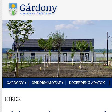
GÁRDONY
ÖNKORMÁNYZAT
KÖZÉRDEKŰ ADATOK
HÍREK