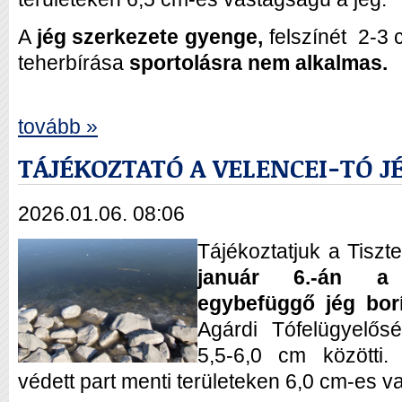
A
jég szerkezete gyenge,
felszínét 2-3 
teherbírása
sportolásra nem alkalmas.
tovább »
TÁJÉKOZTATÓ A VELENCEI-TÓ 
2026.01.06. 08:06
Tájékoztatjuk a Tiszt
január 6.-án a V
egybefüggő jég borí
Agárdi Tófelügyelőség
5,5-6,0 cm közötti.
védett part menti területeken 6,0 cm-es v