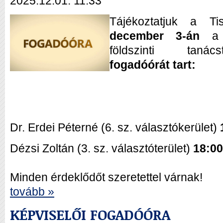
2025.12.01. 11:33
Tájékoztatjuk a Ti
december 3-án
a
földszinti tan
fogadóórát tart:
Dr. Erdei Péterné (6. sz. választókerület)
Dézsi Zoltán (3. sz. választóterület)
18:00
Minden érdeklődőt szeretettel várnak!
tovább »
KÉPVISELŐI FOGADÓÓRA