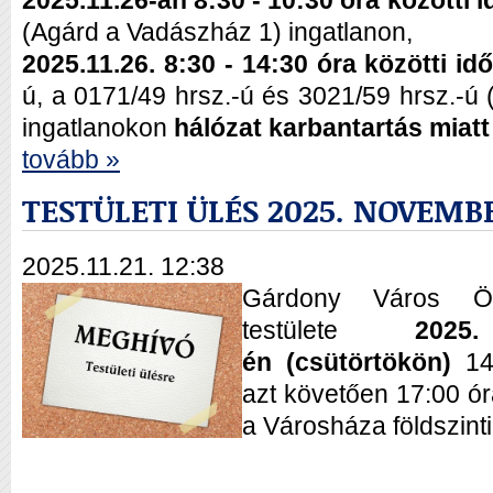
2025.11.26-án 8:30 - 10:30 óra közötti
(Agárd a Vadászház 1) ingatlanon,
2025.11.26. 8:30 - 14:30 óra közötti i
ú, a 0171/49 hrsz.-ú és 3021/59 hrsz.-ú 
ingatlanokon
hálózat karbantartás miatt
tovább »
TESTÜLETI ÜLÉS 2025. NOVEMBE
2025.11.21. 12:38
Gárdony Város Ön
testülete
202
é
n
(csütörtökön)
14:
azt követően 17:00 ór
a Városháza földszin