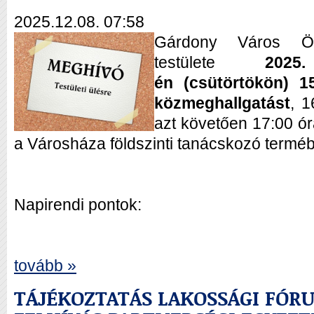
2025.12.08. 07:58
Gárdony Város Ön
testülete
202
é
n
(csütörtökön)
1
közmeghallgatást
, 1
azt követően 17:00 ór
a Városháza földszinti tanácskozó termé
Napirendi pontok:
tovább »
TÁJÉKOZTATÁS LAKOSSÁGI FÓR