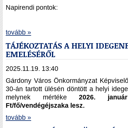
Napirendi pontok:
tovább »
TÁJÉKOZTATÁS A HELYI IDEGE
EMELÉSÉRŐL
2025.11.19. 13:40
Gárdony Város Önkormányzat Képviselő-
30-án tartott ülésén döntött a helyi ide
melynek mértéke
2026. januá
Ft/fő/vendégéjszaka lesz.
tovább »