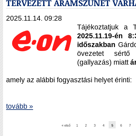
TERVEZETT ÁRAMSZÜNET VÁRH
2025.11.14. 09:28
Tájékoztatjuk a T
2025.11.19-én 8
időszakban
Gárdo
övezetet sértő 
(gallyazás) miatt
á
amely az alábbi fogyasztási helyet érinti:
tovább »
« első
1
2
3
4
5
6
7