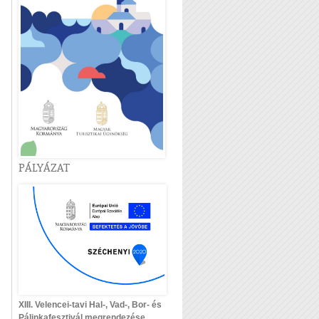
PÁLYÁZAT
XIII. Velencei-tavi Hal-, Vad-, Bor- és
Pálinkafesztivál megrendezése