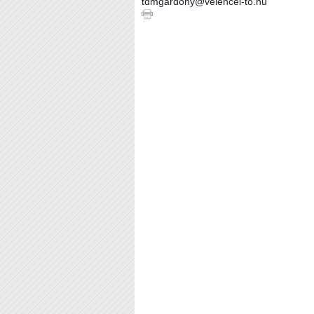
tdmgardony@velencei-to.hu