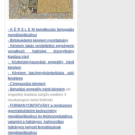
- K É R E L E M beiratkozási támogatás
megállapításához
- Birtokvédelmi kérelem nyomtatvány
- Kérelem lakás rendeltetési egységeire
vonatkozó hatósági bizonyítvány
kiadása iránt
- Közterület-használat engedély iránti
kérelem
- Kérelem lakcímnyilvántartásba való
felvételre
- Címigazolási kérelem
- Behajtási engedély iránti kérelem
(az
engedély kiadása sürgős esetben 3
munkanapon belül történik)
- FORMANYOMTATVÁNY a rendszeres
gyermekvédelmi kedvezmény
megállapításához és felülvizsgálatához,
valamint a hátrányos, halmozottan
hátrányos helyzet fennállásának
megállapításához