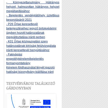
- Környezettanulmány Hátrányos
helyzet, halmozottan hátrányos helyzet
megállapításához
- Bejelentés vendéglátóhely üzlettípus
besorolásáról 2021
- P26 Űrlap keresetlevél
beterjesztéséhez jegyző birtokvédelmi
ügyben hozott határozatának
megváltoztatása iránti perben
- K01 Űrlap közigazgatási szerv
határozatának bírósági felülvizsgálata
iránti keresetlevél benyújtásához
- Fakivágási
engedélykérelem/bejelentés
formanyomtatvány
Kérelem földhasználat tényét igazoló
hatósági bizonyítvány kiállítása iránt
TESTVÉRVÁROSI TALÁLKOZÓ
GÁRDONYBAN