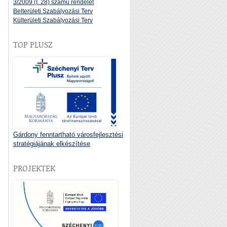
3/2009 (I. 28) számú rendelet
Belterületi Szabályozási Terv
Külterületi Szabályozási Terv
TOP PLUSZ
Gárdony fenntartható városfejlesztési
stratégiájának elkészítése
PROJEKTEK