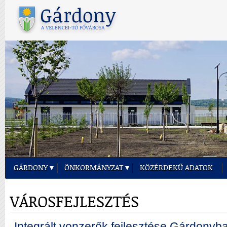
GÁRDONY
ÖNKORMÁNYZAT
KÖZÉRDEKŰ ADATOK
VÁROSFEJLESZTÉS
„Integrált vonzerők fejlesztése Gárdonyba