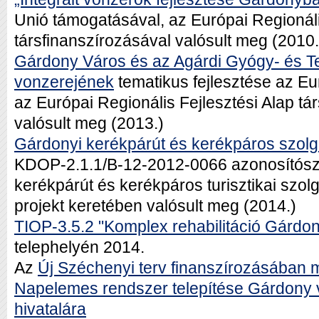
Unió támogatásával, az Európai Regionáli
társfinanszírozásával valósult meg (2010.
Gárdony Város és az Agárdi Gyógy- és Ter
vonzerejének
tematikus fejlesztése az E
az Európai Regionális Fejlesztési Alap tá
valósult meg (2013.)
Gárdonyi kerékpárút és kerékpáros szolgá
KDOP-2.1.1/B-12-2012-0066 azonosítószá
kerékpárút és kerékpáros turisztikai szolg
projekt keretében valósult meg (2014.)
TIOP-3.5.2 "Komplex rehabilitáció Gárdo
telephelyén 2014.
Az
Új Széchenyi terv finanszírozásában 
Napelemes rendszer telepítése Gárdony 
hivatalára