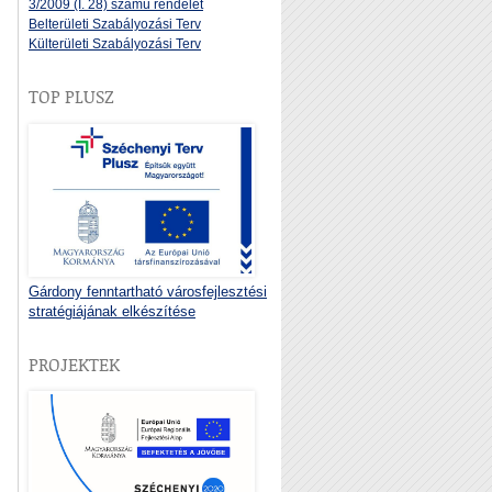
3/2009 (I. 28) számú rendelet
Belterületi Szabályozási Terv
Külterületi Szabályozási Terv
TOP PLUSZ
Gárdony fenntartható városfejlesztési
stratégiájának elkészítése
PROJEKTEK