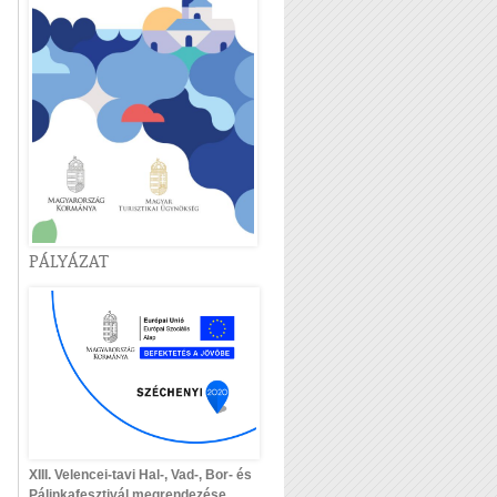
PÁLYÁZAT
XIII. Velencei-tavi Hal-, Vad-, Bor- és
Pálinkafesztivál megrendezése