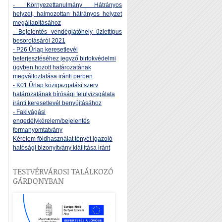
- Környezettanulmány Hátrányos
helyzet, halmozottan hátrányos helyzet
megállapításához
- Bejelentés vendéglátóhely üzlettípus
besorolásáról 2021
- P26 Űrlap keresetlevél
beterjesztéséhez jegyző birtokvédelmi
ügyben hozott határozatának
megváltoztatása iránti perben
- K01 Űrlap közigazgatási szerv
határozatának bírósági felülvizsgálata
iránti keresetlevél benyújtásához
- Fakivágási
engedélykérelem/bejelentés
formanyomtatvány
Kérelem földhasználat tényét igazoló
hatósági bizonyítvány kiállítása iránt
TESTVÉRVÁROSI TALÁLKOZÓ
GÁRDONYBAN