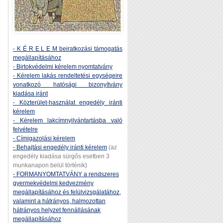
- K É R E L E M beiratkozási támogatás
megállapításához
- Birtokvédelmi kérelem nyomtatvány
- Kérelem lakás rendeltetési egységeire
vonatkozó hatósági bizonyítvány
kiadása iránt
- Közterület-használat engedély iránti
kérelem
- Kérelem lakcímnyilvántartásba való
felvételre
- Címigazolási kérelem
- Behajtási engedély iránti kérelem
(az
engedély kiadása sürgős esetben 3
munkanapon belül történik)
- FORMANYOMTATVÁNY a rendszeres
gyermekvédelmi kedvezmény
megállapításához és felülvizsgálatához,
valamint a hátrányos, halmozottan
hátrányos helyzet fennállásának
megállapításához