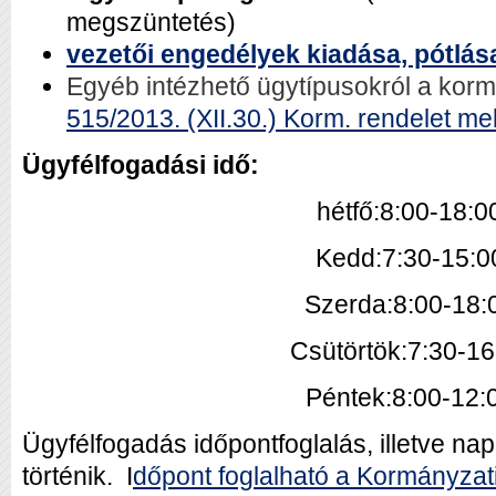
megszüntetés)
vezetői engedélyek kiadása, pótlás
Egyéb intézhető ügytípusokról a kor
515/2013. (XII.30.) Korm. rendelet me
Ügyfélfogadási idő:
hétfő:8:00-18:0
Kedd:7:30-15:0
Szerda:8:00-18:
Csütörtök:7:30-16
Péntek:8:00-12:
Ügyfélfogadás időpontfoglalás, illetve na
történik.
I
dőpont foglalható a Kormányzati