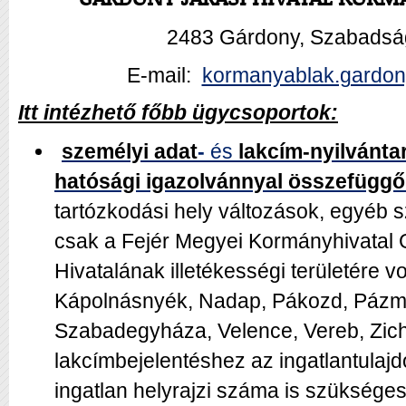
2483 Gárdony, Szabadság
E-mail:
kormanyablak.gardon
Itt intézhető főbb ügycsoportok:
személyi adat
-
és
lakcím-nyilvántar
hatósági igazolvánnyal összefüggő
tartózkodási hely változások, egyéb 
csak a Fejér Megyei Kormányhivatal 
Hivatalának illetékességi területére 
Kápolnásnyék, Nadap, Pákozd, Pázm
Szabadegyháza, Velence, Vereb, Zich
lakcímbejelentéshez az ingatlantulajd
ingatlan helyrajzi száma is szüksége