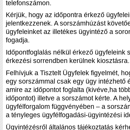
telefonszámon.
Kérjük, hogy az időpontra érkező ügyfele
jelentkezzenek. A sorszámhúzást követőe
ügyfeleinket az illetékes ügyintéző a sor
fogadja.
Időpontfoglalás nélkül érkező ügyfelein
érkezési sorrendben kerülnek kiosztásra.
Felhívjuk a Tisztelt Ügyfelek figyelmét, ho
egy sorszámmal csak egy ügy intézhető é
amire az időpontot foglalta (kivéve,ha tö
időpontot) illetve a sorszámot kérte. A hel
ügyfélforgalom függvényében – a sorszá
a tényleges ügyfélfogadási-ügyintézési id
Ügyintézésről általános tájékoztatás kérh