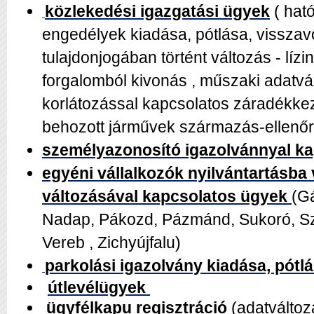
közlekedési igazgatási ügyek
( hat
engedélyek kiadása, pótlása, vissza
tulajdonjogában történt változás - líz
forgalomból kivonás , műszaki adatvá
korlátozással kapcsolatos záradékkez
behozott járművek származás-ellenő
személyazonosító igazolvánnyal k
egyéni vállalkozók nyilvántartásba 
változásával kapcsolatos ügyek
(G
Nadap, Pákozd, Pázmánd, Sukoró, S
Vereb , Zichyújfalu)
parkolási igazolvány kiadása, pótl
útlevélügyek
ügyfélkapu regisztráció
(adatváltoz