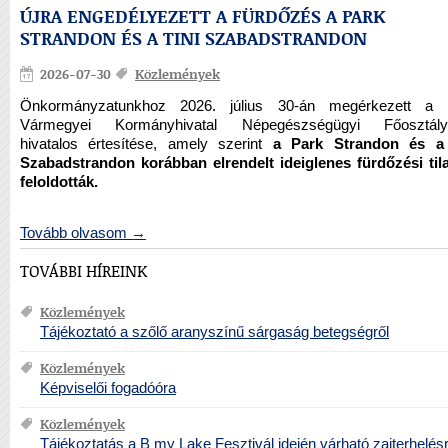
ÚJRA ENGEDÉLYEZETT A FÜRDŐZÉS A PARK
STRANDON ÉS A TINI SZABADSTRANDON
2026-07-30
Közlemények
Önkormányzatunkhoz 2026. július 30-án megérkezett a F
Vármegyei Kormányhivatal Népegészségügyi Főosztály
hivatalos értesítése, amely szerint
a Park Strandon és a 
Szabadstrandon korábban elrendelt ideiglenes fürdőzési til
feloldották.
Tovább olvasom →
TOVÁBBI HÍREINK
Közlemények
Tájékoztató a szőlő aranyszínű sárgaság betegségről
Közlemények
Képviselői fogadóóra
Közlemények
Tájékoztatás a B my Lake Fesztivál idején várható zajterhelésr