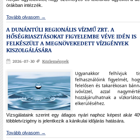
órákban intézzék.
Tovább olvasom →
A DUNÁNTÚLI REGIONÁLIS VÍZMŰ ZRT. A
HŐSÉGRIASZTÁSOKAT FIGYELEMBE VÉVE IDÉN IS
FELKÉSZÜLT A MEGNÖVEKEDETT VÍZIGÉNYEK
KISZOLGÁLÁSÁRA
2026-07-30
Közlemények
Ugyanakkor felhívjuk tisz
felhasználóink figyelmét, ho
felelősen és takarékosan bánn
ivóvízzel, azzal nagymérté
hozzájárulhatnak a vízkorláto
elkerüléséhez.
Vizsgálataink szerint egy átlagos nyári naphoz képest akár 4
többletvízigény is jelentkezik a kánikulai időjárás hatására.
Tovább olvasom →