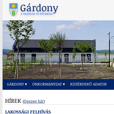
GÁRDONY
ÖNKORMÁNYZAT
KÖZÉRDEKŰ ADATOK
GÁRDONY
HÍREK
(
Összes hír
)
VÁROS
ÖNKORMÁNYZATÁNAK
LAKOSSÁGI FELHÍVÁS