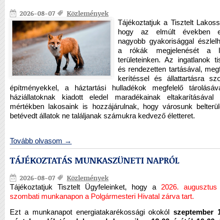
HONLAPJA
2026-08-07
Közlemények
Tájékoztatjuk a Tisztelt Lakoss
hogy az elmúlt években e
nagyobb gyakorisággal észlelh
a rókák megjelenését a la
területeinken. Az ingatlanok ti
és rendezetten tartásával, megf
kerítéssel és állattartásra szo
építményekkel, a háztartási hulladékok megfelelő tárolásáv
háziállatoknak kiadott eledel maradékainak eltakarításával
mértékben lakosaink is hozzájárulnak, hogy városunk belterül
betévedt állatok ne találjanak számukra kedvező életteret.
Tovább olvasom →
TÁJÉKOZTATÁS MUNKASZÜNETI NAPRÓL
2026-08-07
Közlemények
Tájékoztatjuk Tisztelt Ügyfeleinket, hogy a
2026. augusztus 
szombati munkanapon a Polgármesteri Hivatal zárva tart.
Ezt a munkanapot energiatakarékossági okokól
szeptember 