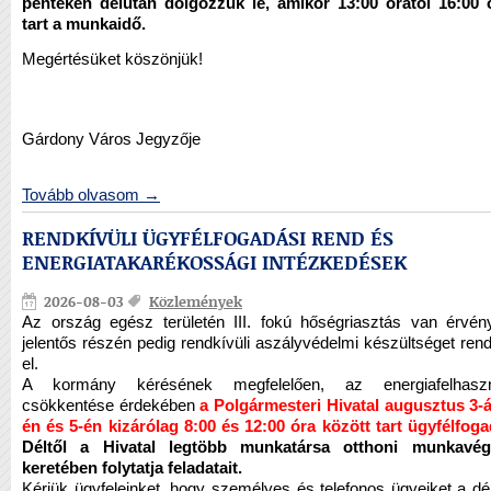
pénteken délután dolgozzuk le, amikor 13:00 órától 16:00 
tart a munkaidő.
Megértésüket köszönjük!
Gárdony Város Jegyzője
Tovább olvasom →
RENDKÍVÜLI ÜGYFÉLFOGADÁSI REND ÉS
ENERGIATAKARÉKOSSÁGI INTÉZKEDÉSEK
2026-08-03
Közlemények
Az ország egész területén III. fokú hőségriasztás van érvén
jelentős részén pedig rendkívüli aszályvédelmi készültséget rend
el.
A kormány kérésének megfelelően, az energiafelhaszn
csökkentése érdekében
a Polgármesteri Hivatal augusztus 3-á
én és 5-én kizárólag 8:00 és 12:00 óra között tart ügyfélfoga
Déltől a Hivatal legtöbb munkatársa otthoni munkavég
keretében folytatja feladatait.
Kérjük ügyfeleinket, hogy személyes és telefonos ügyeiket a déle