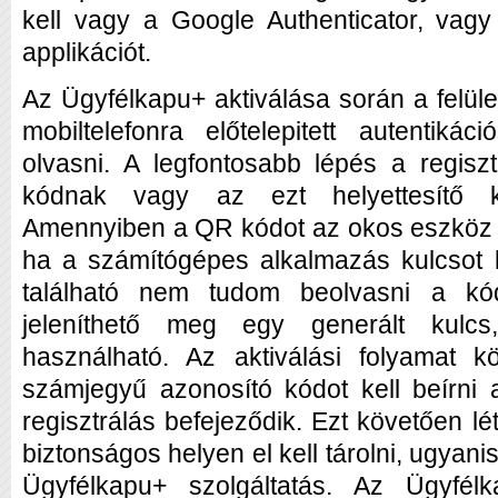
kell vagy a Google Authenticator, vagy 
applikációt.
Az Ügyfélkapu+ aktiválása során a felül
mobiltelefonra előtelepitett autentikác
olvasni. A legfontosabb lépés a regis
kódnak vagy az ezt helyettesítő k
Amennyiben a QR kódot az okos eszköz 
ha a számítógépes alkalmazás kulcsot 
található nem tudom beolvasni a kódo
jeleníthető meg egy generált kulc
használható. Az aktiválási folyamat 
számjegyű azonosító kódot kell beírni
regisztrálás befejeződik. Ezt követően lé
biztonságos helyen el kell tárolni, ugyan
Ügyfélkapu+ szolgáltatás. Az Ügyfélk