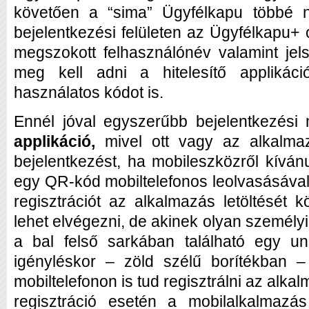
követően a “sima” Ügyfélkapu többé 
bejelentkezési felületen az Ügyfélkapu+ o
megszokott felhasználónév valamint je
meg kell adni a hitelesítő applikáci
használatos kódot is.
Ennél jóval egyszerűbb bejelentkezési 
applikáció,
mivel ott vagy az alkalmaz
bejelentkezést, ha mobileszközről kíván
egy QR-kód mobiltelefonos leolvasásáva
regisztrációt az alkalmazás letöltését
lehet elvégezni, de akinek olyan személy
a bal felső sarkában található egy un
igényléskor – zöld szélű borítékban –
mobiltelefonon is tud regisztrálni az alka
regisztráció esetén a mobilalkalmazás