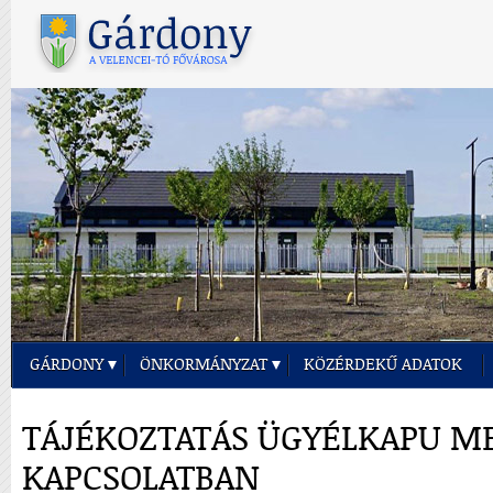
GÁRDONY
ÖNKORMÁNYZAT
KÖZÉRDEKŰ ADATOK
TÁJÉKOZTATÁS ÜGYÉLKAPU M
KAPCSOLATBAN