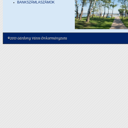
BANKSZÁMLASZÁMOK
©2013 Gárdony Város Önkormányzata