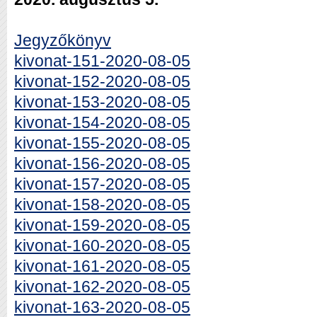
Jegyzőkönyv
kivonat-151-2020-08-05
kivonat-152-2020-08-05
kivonat-153-2020-08-05
kivonat-154-2020-08-05
kivonat-155-2020-08-05
kivonat-156-2020-08-05
kivonat-157-2020-08-05
kivonat-158-2020-08-05
kivonat-159-2020-08-05
kivonat-160-2020-08-05
kivonat-161-2020-08-05
kivonat-162-2020-08-05
kivonat-163-2020-08-05