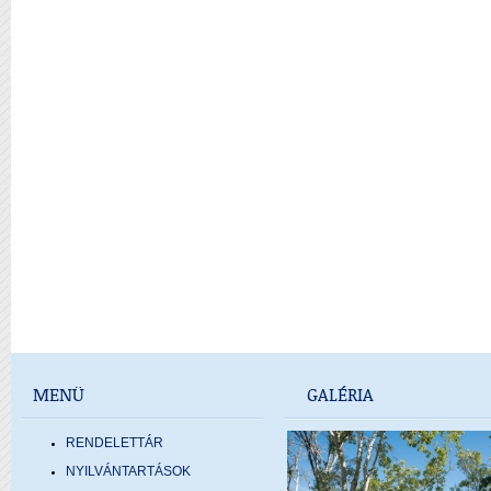
MENÜ
GALÉRIA
RENDELETTÁR
NYILVÁNTARTÁSOK