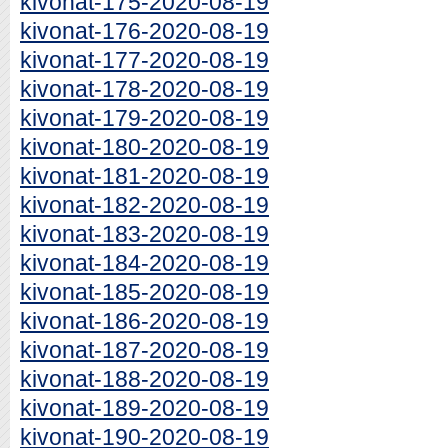
kivonat-175-2020-08-19
kivonat-176-2020-08-19
kivonat-177-2020-08-19
kivonat-178-2020-08-19
kivonat-179-2020-08-19
kivonat-180-2020-08-19
kivonat-181-2020-08-19
kivonat-182-2020-08-19
kivonat-183-2020-08-19
kivonat-184-2020-08-19
kivonat-185-2020-08-19
kivonat-186-2020-08-19
kivonat-187-2020-08-19
kivonat-188-2020-08-19
kivonat-189-2020-08-19
kivonat-190-2020-08-19