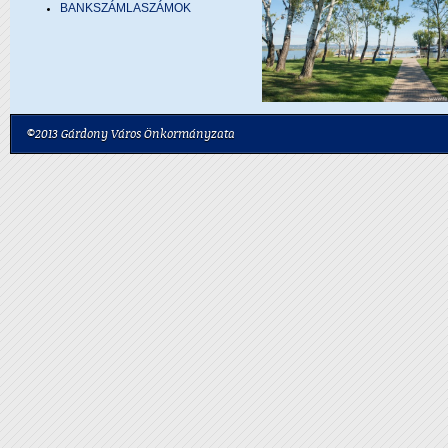
BANKSZÁMLASZÁMOK
©2013 Gárdony Város Önkormányzata