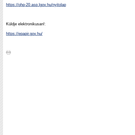
https://ohp-20.asp.lgov.hu/nyitolap
Küldje elektronikusan!:
https://epapir.gov.hu/