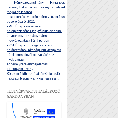
- Környezettanulmány Hátrányos
helyzet, halmozottan hátrányos helyzet
megállapításához
- Bejelentés vendéglátóhely üzlettípus
besorolásáról 2021
- P26 Űrlap keresetlevél
beterjesztéséhez jegyző birtokvédelmi
ügyben hozott határozatának
megváltoztatása iránti perben
- K01 Űrlap közigazgatási szerv
határozatának bírósági felülvizsgálata
iránti keresetlevél benyújtásához
- Fakivágási
engedélykérelem/bejelentés
formanyomtatvány
Kérelem földhasználat tényét igazoló
hatósági bizonyítvány kiállítása iránt
TESTVÉRVÁROSI TALÁLKOZÓ
GÁRDONYBAN