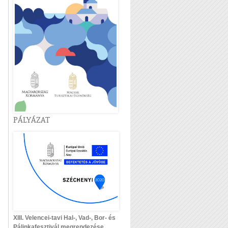
PÁLYÁZAT
XIII. Velencei-tavi Hal-, Vad-, Bor- és
Pálinkafesztivál megrendezése