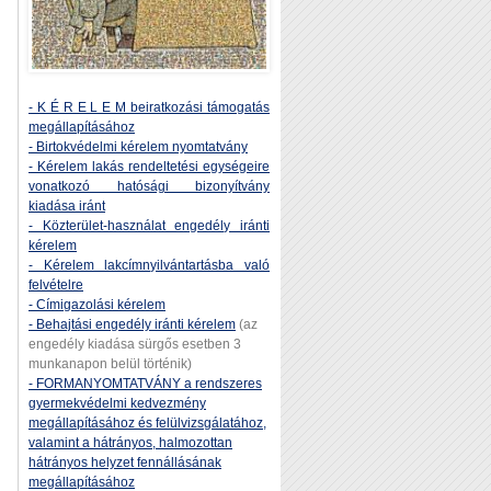
- K É R E L E M beiratkozási támogatás
megállapításához
- Birtokvédelmi kérelem nyomtatvány
- Kérelem lakás rendeltetési egységeire
vonatkozó hatósági bizonyítvány
kiadása iránt
- Közterület-használat engedély iránti
kérelem
- Kérelem lakcímnyilvántartásba való
felvételre
- Címigazolási kérelem
- Behajtási engedély iránti kérelem
(az
engedély kiadása sürgős esetben 3
munkanapon belül történik)
- FORMANYOMTATVÁNY a rendszeres
gyermekvédelmi kedvezmény
megállapításához és felülvizsgálatához,
valamint a hátrányos, halmozottan
hátrányos helyzet fennállásának
megállapításához