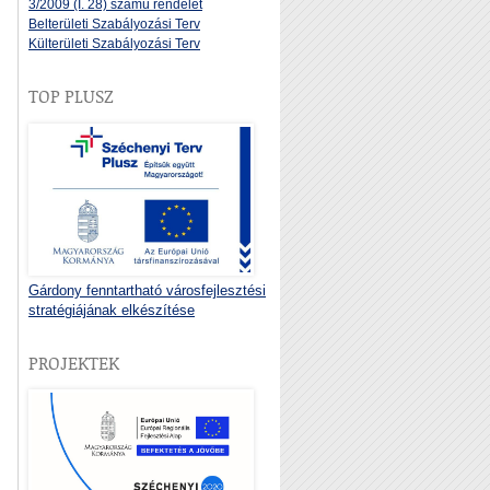
3/2009 (I. 28) számú rendelet
Belterületi Szabályozási Terv
Külterületi Szabályozási Terv
TOP PLUSZ
Gárdony fenntartható városfejlesztési
stratégiájának elkészítése
PROJEKTEK