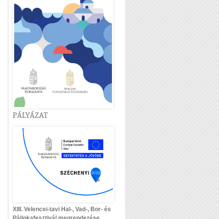
PÁLYÁZAT
XIII. Velencei-tavi Hal-, Vad-, Bor- és
Pálinkafesztivál megrendezése