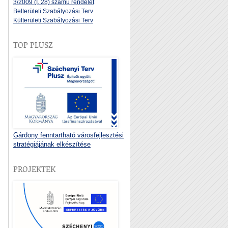
3/2009 (I. 28) számú rendelet
Belterületi Szabályozási Terv
Külterületi Szabályozási Terv
TOP PLUSZ
Gárdony fenntartható városfejlesztési
stratégiájának elkészítése
PROJEKTEK