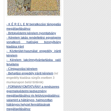
- K É R E L E M beiratkozási támogatás
megállapításához
- Birtokvédelmi kérelem nyomtatvány
- Kérelem lakás rendeltetési egységeire
vonatkozó hatósági bizonyítvány
kiadása iránt
- Közterület-használat engedély iránti
kérelem
- Kérelem lakcímnyilvántartásba való
felvételre
- Címigazolási kérelem
- Behajtási engedély iránti kérelem
(az
engedély kiadása sürgős esetben 3
munkanapon belül történik)
- FORMANYOMTATVÁNY a rendszeres
gyermekvédelmi kedvezmény
megállapításához és felülvizsgálatához,
valamint a hátrányos, halmozottan
hátrányos helyzet fennállásának
megállapításához