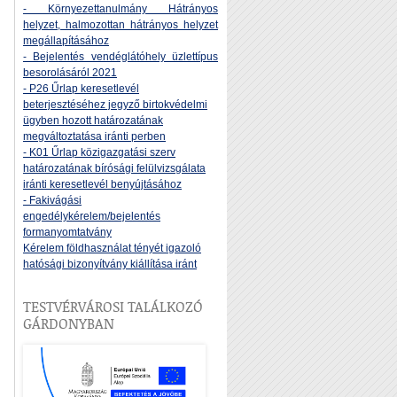
- Környezettanulmány Hátrányos
helyzet, halmozottan hátrányos helyzet
megállapításához
- Bejelentés vendéglátóhely üzlettípus
besorolásáról 2021
- P26 Űrlap keresetlevél
beterjesztéséhez jegyző birtokvédelmi
ügyben hozott határozatának
megváltoztatása iránti perben
- K01 Űrlap közigazgatási szerv
határozatának bírósági felülvizsgálata
iránti keresetlevél benyújtásához
- Fakivágási
engedélykérelem/bejelentés
formanyomtatvány
Kérelem földhasználat tényét igazoló
hatósági bizonyítvány kiállítása iránt
TESTVÉRVÁROSI TALÁLKOZÓ
GÁRDONYBAN