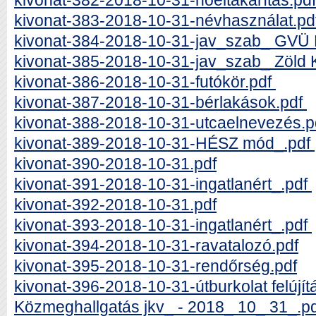
kivonat-382-2018-10-31-hóeltakarítás.pdf
kivonat-383-2018-10-31-névhasználat.pd
kivonat-384-2018-10-31-jav_szab_ GVÜ 
kivonat-385-2018-10-31-jav_szab_ Zöld K
kivonat-386-2018-10-31-futókör.pdf
kivonat-387-2018-10-31-bérlakások.pdf
kivonat-388-2018-10-31-utcaelnevezés.
kivonat-389-2018-10-31-HÉSZ mód_.pdf
kivonat-390-2018-10-31.pdf
kivonat-391-2018-10-31-ingatlanért_.pdf
kivonat-392-2018-10-31.pdf
kivonat-393-2018-10-31-ingatlanért_.pdf
kivonat-394-2018-10-31-ravatalozó.pdf
kivonat-395-2018-10-31-rendőrség.pdf
kivonat-396-2018-10-31-útburkolat felújít
Közmeghallgatás jkv_ - 2018_ 10_ 31_.p