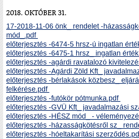
2018. OKTÓBER 31.
17-2018-11-06 önk_ rendelet -házasságkö
mód_.pdf
előterjesztés -6474-5 hrsz-ú ingatlan ért
előterjesztés -6475-1 hrsz_ ingatlan érték
előterjesztés -agárdi ravatalozó kivitelez
előterjesztés -Agárdi Zöld Kft_ javadalm
előterjesztés -bérlakások közbesz_ eljár
felkérése.pdf
előterjesztés -futókör pótmunka.pdf
előterjesztés -GVÜ Kft_ javadalmazási s
előterjesztés -HÉSZ mód_ - véleményezés
előterjesztés -házasságkötésről sz_ rend
előterjesztés -hóeltakarítási szerződés.pd