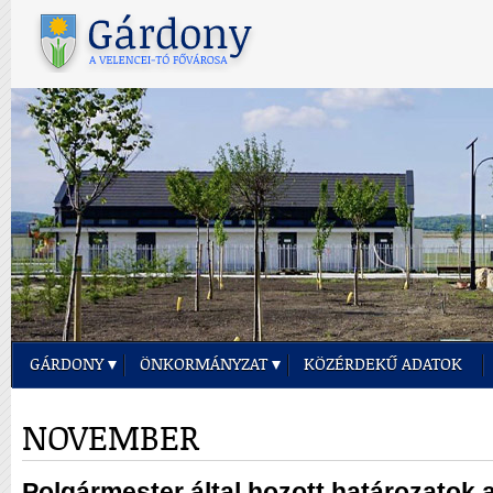
GÁRDONY
ÖNKORMÁNYZAT
KÖZÉRDEKŰ ADATOK
NOVEMBER
Polgármester által hozott határozatok a