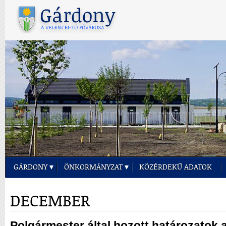
GÁRDONY
ÖNKORMÁNYZAT
KÖZÉRDEKŰ ADATOK
DECEMBER
Polgármester által hozott határozatok a