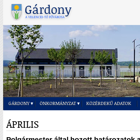
GÁRDONY
ÖNKORMÁNYZAT
KÖZÉRDEKŰ ADATOK
ÁPRILIS
Polgármester által hozott határozatok a