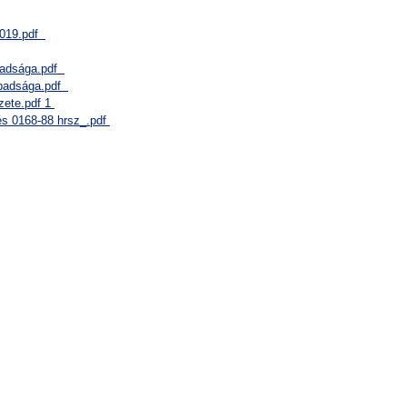
 2019.pdf
abadsága.pdf
abadsága.pdf
rzete.pdf 1
és 0168-88 hrsz_.pdf