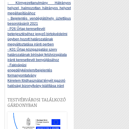
- Környezettanulmány Hátrányos
helyzet, halmozottan hátrányos helyzet
megállapításához
- Bejelentés vendéglátóhely üzlettípus
besorolásáról 2021
- P26 Űrlap keresetlevél
beterjesztéséhez jegyző birtokvédelmi
ügyben hozott határozatának
megváltoztatása iránti perben
- K01 Űrlap közigazgatási szerv
határozatának bírósági felülvizsgálata
iránti keresetlevél benyújtásához
- Fakivágási
engedélykérelem/bejelentés
formanyomtatvány
Kérelem földhasználat tényét igazoló
hatósági bizonyítvány kiállítása iránt
TESTVÉRVÁROSI TALÁLKOZÓ
GÁRDONYBAN