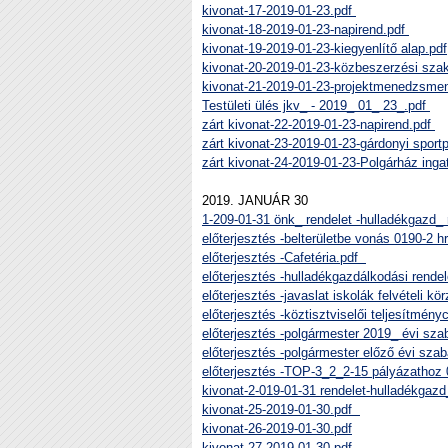
kivonat-17-2019-01-23.pdf
kivonat-18-2019-01-23-napirend.pdf
kivonat-19-2019-01-23-kiegyenlítő alap.pdf
kivonat-20-2019-01-23-közbeszerzési sza
kivonat-21-2019-01-23-projektmenedzsme
Testületi ülés jkv_ - 2019_ 01_ 23_.pdf
zárt kivonat-22-2019-01-23-napirend.pdf
zárt kivonat-23-2019-01-23-gárdonyi sport
zárt kivonat-24-2019-01-23-Polgárház inga
2019. JANUÁR 30
1-209-01-31 önk_ rendelet -hulladékgazd_
előterjesztés -belterületbe vonás 0190-2 
előterjesztés -Cafetéria.pdf
előterjesztés -hulladékgazdálkodási rende
előterjesztés -javaslat iskolák felvételi k
előterjesztés -köztisztviselői teljesítmén
előterjesztés -polgármester 2019_ évi s
előterjesztés -polgármester előző évi sz
előterjesztés -TOP-3_2_2-15 pályázathoz 
kivonat-2-019-01-31 rendelet-hulladékgaz
kivonat-25-2019-01-30.pdf
kivonat-26-2019-01-30.pdf
kivonat-27-2019-01-30.pdf