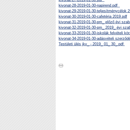
kivonat-28-2019-01-30-napirend.pdf
kivonat-29-2019-01-30-teljesítménycélok
kivonat-30-2019-01-30-cafetéria 2019.pdf
kivonat-31-2019-01-30-pm_ előző évi sz
kivonat-32-2019-01-30-pm_ 2019_ évi sz
kivonat-33-2019-01-30-iskolák felvételi kö
kivonat-34-2019-01-30-adásvételi szerződ
Testületi ülés jkv_ - 2019_ 01_ 30_.pdf