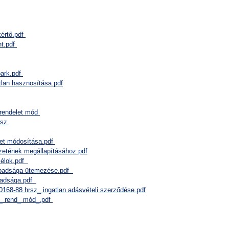
kértő.pdf
nt.pdf
park.pdf
tlan hasznosítása.pdf
 rendelet mód
hrsz
let módosítása.pdf
örzetének megállapításához.pdf
ycélok.pdf
zabadsága ütemezése.pdf
abadsága.pdf
0168-88 hrsz_ ingatlan adásvételi szerződése.pdf
d_ rend_ mód_.pdf