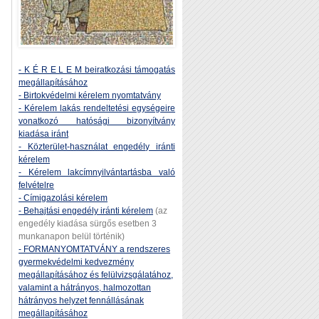
- K É R E L E M beiratkozási támogatás
megállapításához
- Birtokvédelmi kérelem nyomtatvány
- Kérelem lakás rendeltetési egységeire
vonatkozó hatósági bizonyítvány
kiadása iránt
- Közterület-használat engedély iránti
kérelem
- Kérelem lakcímnyilvántartásba való
felvételre
- Címigazolási kérelem
- Behajtási engedély iránti kérelem
(az
engedély kiadása sürgős esetben 3
munkanapon belül történik)
- FORMANYOMTATVÁNY a rendszeres
gyermekvédelmi kedvezmény
megállapításához és felülvizsgálatához,
valamint a hátrányos, halmozottan
hátrányos helyzet fennállásának
megállapításához