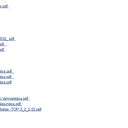
rv.pdf
2019_.pdf
.pdf
pdf
ítása.pdf
ítása.pdf
tása.pdf
lap támogatása.pdf
álasztása.pdf
ltatás -TOP-3_2_2-15.pdf