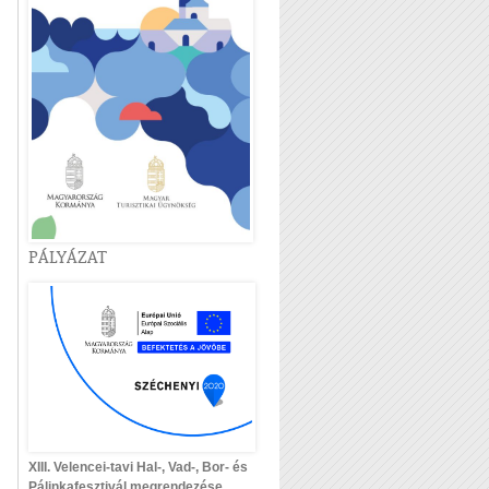
PÁLYÁZAT
XIII. Velencei-tavi Hal-, Vad-, Bor- és
Pálinkafesztivál megrendezése