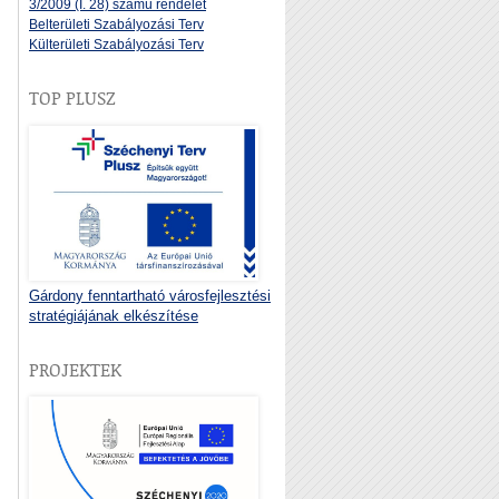
3/2009 (I. 28) számú rendelet
Belterületi Szabályozási Terv
Külterületi Szabályozási Terv
TOP PLUSZ
Gárdony fenntartható városfejlesztési
stratégiájának elkészítése
PROJEKTEK