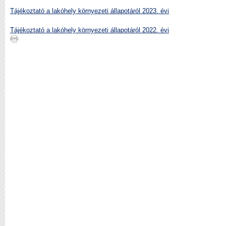
Tájékoztató a lakóhely környezeti állapotáról 2023. évi
Tájékoztató a lakóhely környezeti állapotáról 2022. évi