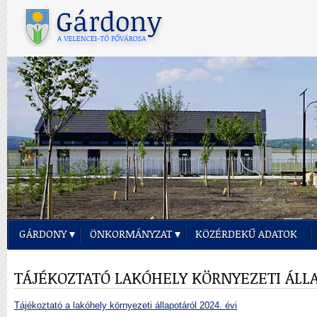
GÁRDONY
ÖNKORMÁNYZAT
KÖZÉRDEKŰ ADATOK
TÁJÉKOZTATÓ LAKÓHELY KÖRNYEZETI ÁLL
Tájékoztató a lakóhely környezeti állapotáról 2024. évi