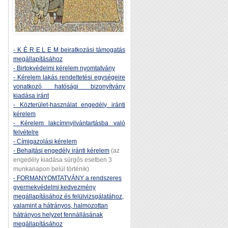
- K É R E L E M beiratkozási támogatás
megállapításához
- Birtokvédelmi kérelem nyomtatvány
- Kérelem lakás rendeltetési egységeire
vonatkozó hatósági bizonyítvány
kiadása iránt
- Közterület-használat engedély iránti
kérelem
- Kérelem lakcímnyilvántartásba való
felvételre
- Címigazolási kérelem
- Behajtási engedély iránti kérelem
(az
engedély kiadása sürgős esetben 3
munkanapon belül történik)
- FORMANYOMTATVÁNY a rendszeres
gyermekvédelmi kedvezmény
megállapításához és felülvizsgálatához,
valamint a hátrányos, halmozottan
hátrányos helyzet fennállásának
megállapításához