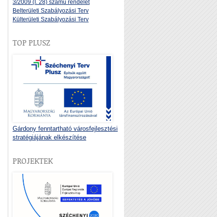
3/2009 (I. 28) számú rendelet
Belterületi Szabályozási Terv
Külterületi Szabályozási Terv
TOP PLUSZ
Gárdony fenntartható városfejlesztési
stratégiájának elkészítése
PROJEKTEK