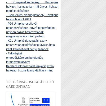
- Környezettanulmány Hátrányos
helyzet, halmozottan hátrányos helyzet
megállapításához
- Bejelentés vendéglátóhely üzlettípus
besorolásáról 2021
- P26 Űrlap keresetlevél
beterjesztéséhez jegyző birtokvédelmi
ügyben hozott határozatának
megváltoztatása iránti perben
- K01 Űrlap közigazgatási szerv
határozatának bírósági felülvizsgálata
iránti keresetlevél benyújtásához
- Fakivágási
engedélykérelem/bejelentés
formanyomtatvány
Kérelem földhasználat tényét igazoló
hatósági bizonyítvány kiállítása iránt
TESTVÉRVÁROSI TALÁLKOZÓ
GÁRDONYBAN