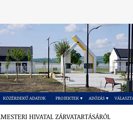
KÖZÉRDEKŰ ADATOK
PROJEKTEK
ADÓZÁS
VÁLASZT
RMESTERI HIVATAL ZÁRVATARTÁSÁRÓL