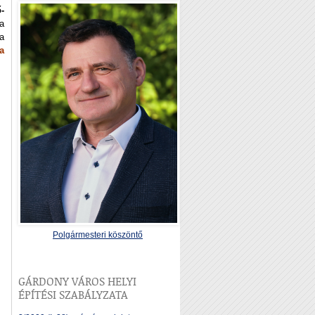
-
a
a
a
Polgármesteri köszöntő
GÁRDONY VÁROS HELYI
ÉPÍTÉSI SZABÁLYZATA