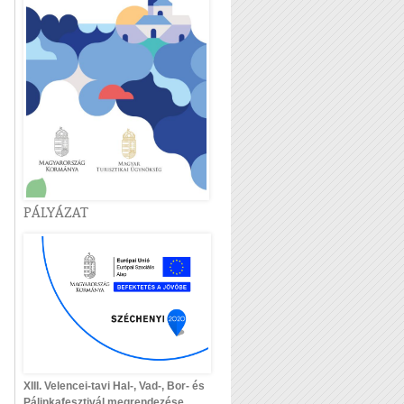
PÁLYÁZAT
XIII. Velencei-tavi Hal-, Vad-, Bor- és
Pálinkafesztivál megrendezése