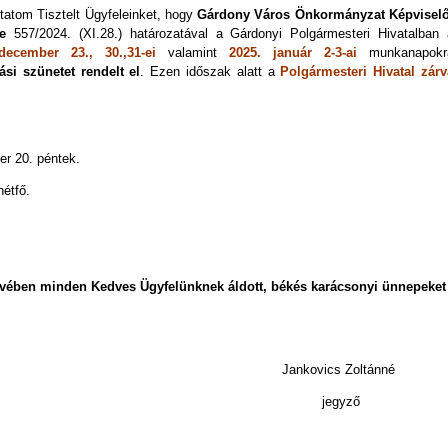
tatom Tisztelt Ügyfeleinket, hogy
Gárdony Város Önkormányzat Képviselő
te
557/2024. (XI.28.) határozatával a Gárdonyi Polgármesteri Hivatalban 
december 23., 30.,31-ei
valamint
2025. január 2-3-ai
munkanapokr
ási szünetet rendelt el
. Ezen időszak alatt a
Polgármesteri Hivatal zárv
r 20. péntek.
étfő.
evében minden Kedves Ügyfelünknek áldott, békés karácsonyi ünnepeket
ics Zoltánné
gyző