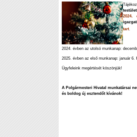
Tájékoz
testüle
2024. 
igazgat
tart
.
2024. évben az utolsó munkanap: decembe
2025. évben az első munkanap: január 6. h
Ügyfeleink megértését köszönjük!
A Polgármesteri Hivatal munkatársai n
és boldog új esztendőt kívánok!
Jankov
je