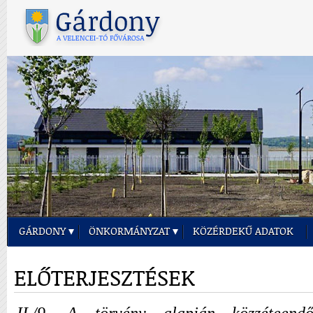
GÁRDONY
ÖNKORMÁNYZAT
KÖZÉRDEKŰ ADATOK
ELŐTERJESZTÉSEK
II./9. A törvény alapján közzéteendő