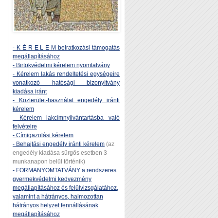
- K É R E L E M beiratkozási támogatás
megállapításához
- Birtokvédelmi kérelem nyomtatvány
- Kérelem lakás rendeltetési egységeire
vonatkozó hatósági bizonyítvány
kiadása iránt
- Közterület-használat engedély iránti
kérelem
- Kérelem lakcímnyilvántartásba való
felvételre
- Címigazolási kérelem
- Behajtási engedély iránti kérelem
(az
engedély kiadása sürgős esetben 3
munkanapon belül történik)
- FORMANYOMTATVÁNY a rendszeres
gyermekvédelmi kedvezmény
megállapításához és felülvizsgálatához,
valamint a hátrányos, halmozottan
hátrányos helyzet fennállásának
megállapításához