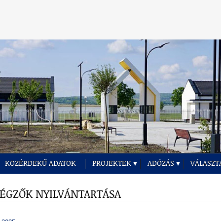
KÖZÉRDEKŰ ADATOK
PROJEKTEK
ADÓZÁS
VÁLASZT
VÉGZŐK NYILVÁNTARTÁSA