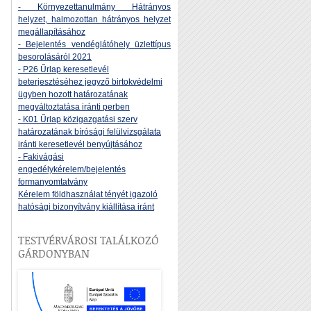
- Környezettanulmány Hátrányos
helyzet, halmozottan hátrányos helyzet
megállapításához
- Bejelentés vendéglátóhely üzlettípus
besorolásáról 2021
- P26 Űrlap keresetlevél
beterjesztéséhez jegyző birtokvédelmi
ügyben hozott határozatának
megváltoztatása iránti perben
- K01 Űrlap közigazgatási szerv
határozatának bírósági felülvizsgálata
iránti keresetlevél benyújtásához
- Fakivágási
engedélykérelem/bejelentés
formanyomtatvány
Kérelem földhasználat tényét igazoló
hatósági bizonyítvány kiállítása iránt
TESTVÉRVÁROSI TALÁLKOZÓ
GÁRDONYBAN