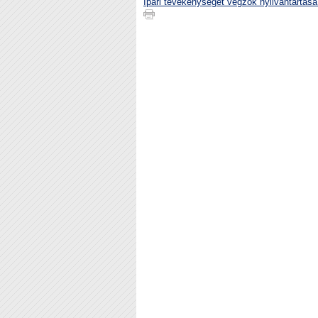
Ipari tevékenységet végzők nyilvántartása