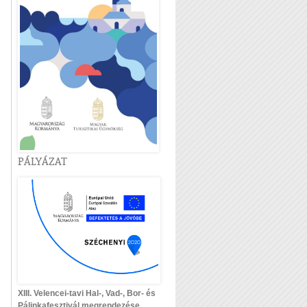
PÁLYÁZAT
XIII. Velencei-tavi Hal-, Vad-, Bor- és
Pálinkafesztivál megrendezése