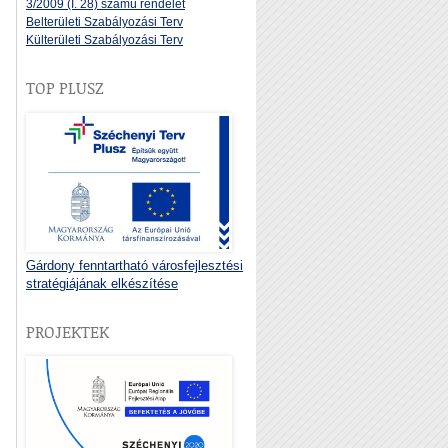
3/2009 (I. 28) számú rendelet
Belterületi Szabályozási Terv
Külterületi Szabályozási Terv
TOP PLUSZ
Gárdony fenntartható városfejlesztési
stratégiájának elkészítése
PROJEKTEK