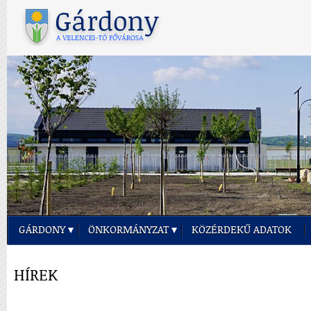
GÁRDONY
ÖNKORMÁNYZAT
KÖZÉRDEKŰ ADATOK
HÍREK