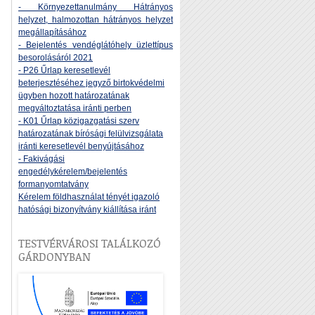
- Környezettanulmány Hátrányos
helyzet, halmozottan hátrányos helyzet
megállapításához
- Bejelentés vendéglátóhely üzlettípus
besorolásáról 2021
- P26 Űrlap keresetlevél
beterjesztéséhez jegyző birtokvédelmi
ügyben hozott határozatának
megváltoztatása iránti perben
- K01 Űrlap közigazgatási szerv
határozatának bírósági felülvizsgálata
iránti keresetlevél benyújtásához
- Fakivágási
engedélykérelem/bejelentés
formanyomtatvány
Kérelem földhasználat tényét igazoló
hatósági bizonyítvány kiállítása iránt
TESTVÉRVÁROSI TALÁLKOZÓ
GÁRDONYBAN