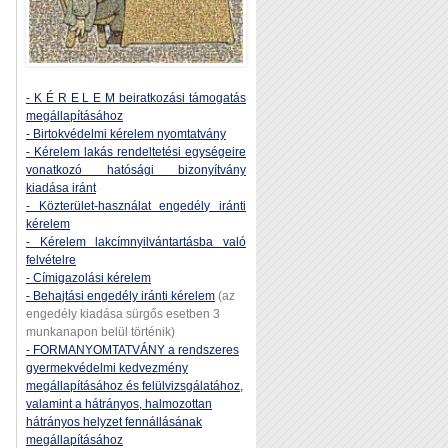
- K É R E L E M beiratkozási támogatás
megállapításához
- Birtokvédelmi kérelem nyomtatvány
- Kérelem lakás rendeltetési egységeire
vonatkozó hatósági bizonyítvány
kiadása iránt
- Közterület-használat engedély iránti
kérelem
- Kérelem lakcímnyilvántartásba való
felvételre
- Címigazolási kérelem
- Behajtási engedély iránti kérelem
(az
engedély kiadása sürgős esetben 3
munkanapon belül történik)
- FORMANYOMTATVÁNY a rendszeres
gyermekvédelmi kedvezmény
megállapításához és felülvizsgálatához,
valamint a hátrányos, halmozottan
hátrányos helyzet fennállásának
megállapításához