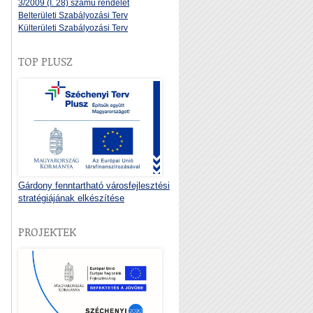
3/2009 (I. 28) számú rendelet
Belterületi Szabályozási Terv
Külterületi Szabályozási Terv
TOP PLUSZ
Gárdony fenntartható városfejlesztési
stratégiájának elkészítése
PROJEKTEK