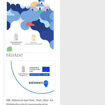
PÁLYÁZAT
XIII. Velencei-tavi Hal-, Vad-, Bor- és
Pálinkafesztivál megrendezése