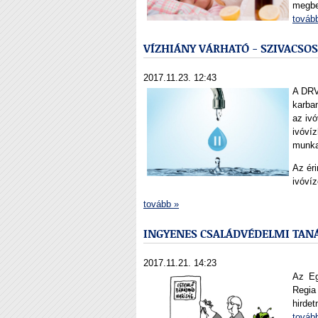
megbet
továb
VÍZHIÁNY VÁRHATÓ - SZIVACS
2017.11.23. 12:43
A DRV 
karba
az iv
ivóvíz
munka
Az éri
ivóvíz
tovább »
INGYENES CSALÁDVÉDELMI TAN
2017.11.21. 14:23
Az Eg
Regia
hirdet
továb