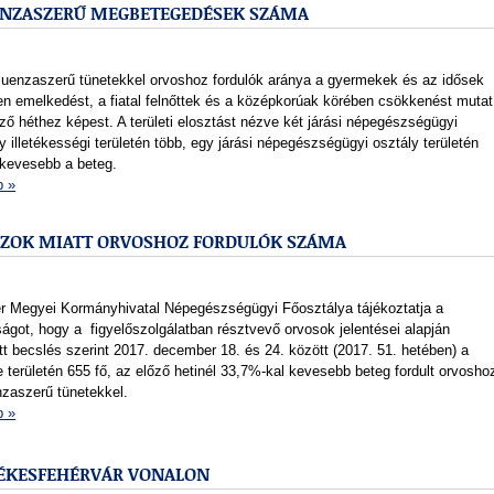
ENZASZERŰ MEGBETEGEDÉSEK SZÁMA
fluenzaszerű tünetekkel orvoshoz fordulók aránya a gyermekek és az idősek
en emelkedést, a fiatal felnőttek és a középkorúak körében csökkenést mutat
ző héthez képest. A területi elosztást nézve két járási népegészségügyi
y illetékességi területén több, egy járási népegészségügyi osztály területén
 kevesebb a beteg.
b »
SZOK MIATT ORVOSHOZ FORDULÓK SZÁMA
ér Megyei Kormányhivatal Népegészségügyi Főosztálya tájékoztatja a
ágot, hogy a figyelőszolgálatban résztvevő orvosok jelentései alapján
t becslés szerint 2017. december 18. és 24. között (2017. 51. hetében) a
területén 655 fő, az előző hetinél 33,7%-kal kevesebb beteg fordult orvosho
nzaszerű tünetekkel.
b »
ZÉKESFEHÉRVÁR VONALON