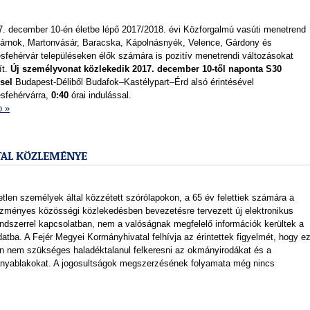
7. december 10-én életbe lépő 2017/2018. évi Közforgalmú vasúti menetrend
Tárnok, Martonvásár, Baracska, Kápolnásnyék, Velence, Gárdony és
sfehérvár településeken élők számára is pozitív menetrendi változásokat
ít.
Új személyvonat közlekedik 2017. december 10-től naponta S30
ssel
Budapest-Déliből Budafok–Kastélypart–Érd alsó érintésével
sfehérvárra,
0:40
órai indulással.
b »
TAL KÖZLEMÉNYE
tlen személyek által közzétett szórólapokon, a 65 év felettiek számára a
zményes közösségi közlekedésben bevezetésre tervezett új elektronikus
endszerrel kapcsolatban, nem a valóságnak megfelelő információk kerültek a
atba. A Fejér Megyei Kormányhivatal felhívja az érintettek figyelmét, hogy e
n nem szükséges haladéktalanul felkeresni az okmányirodákat és a
nyablakokat. A jogosultságok megszerzésének folyamata még nincs