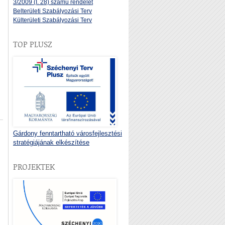
3/2009 (I. 28) számú rendelet
Belterületi Szabályozási Terv
Külterületi Szabályozási Terv
TOP PLUSZ
Gárdony fenntartható városfejlesztési
stratégiájának elkészítése
PROJEKTEK
z