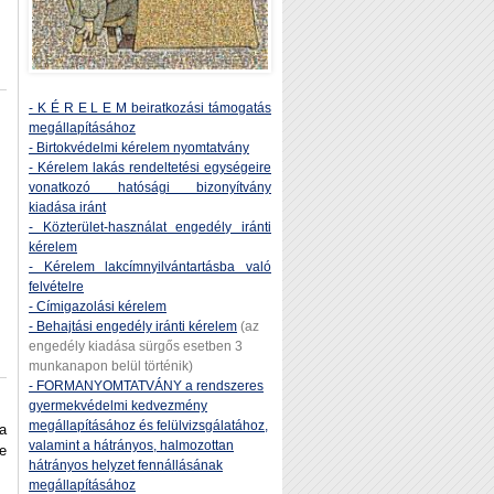
- K É R E L E M beiratkozási támogatás
megállapításához
- Birtokvédelmi kérelem nyomtatvány
- Kérelem lakás rendeltetési egységeire
vonatkozó hatósági bizonyítvány
kiadása iránt
- Közterület-használat engedély iránti
kérelem
- Kérelem lakcímnyilvántartásba való
felvételre
- Címigazolási kérelem
- Behajtási engedély iránti kérelem
(az
engedély kiadása sürgős esetben 3
munkanapon belül történik)
- FORMANYOMTATVÁNY a rendszeres
gyermekvédelmi kedvezmény
megállapításához és felülvizsgálatához,
a
valamint a hátrányos, halmozottan
e
hátrányos helyzet fennállásának
megállapításához