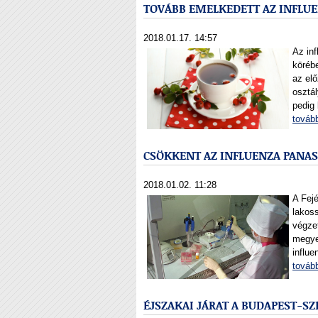
TOVÁBB EMELKEDETT AZ INFLU
2018.01.17. 14:57
Az in
köréb
az elő
osztál
pedig
továb
CSÖKKENT AZ INFLUENZA PANA
2018.01.02. 11:28
A Fej
lakoss
végzet
megye 
influe
továb
ÉJSZAKAI JÁRAT A BUDAPEST-S