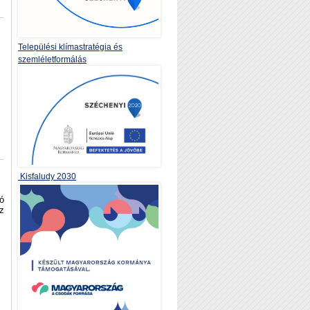
Települési klímastratégia és
szemléletformálás
Kisfaludy 2030
ó
z