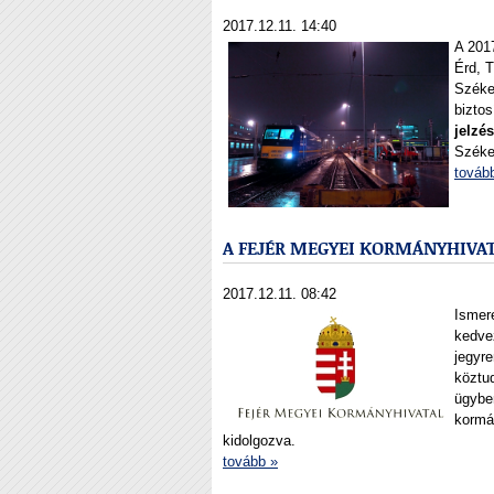
2017.12.11. 14:40
A 201
Érd, 
Széke
biztos
jelzé
Széke
továb
A FEJÉR MEGYEI KORMÁNYHIVA
2017.12.11. 08:42
Ismere
kedve
jegyr
köztud
ügybe
kormá
kidolgozva.
tovább »