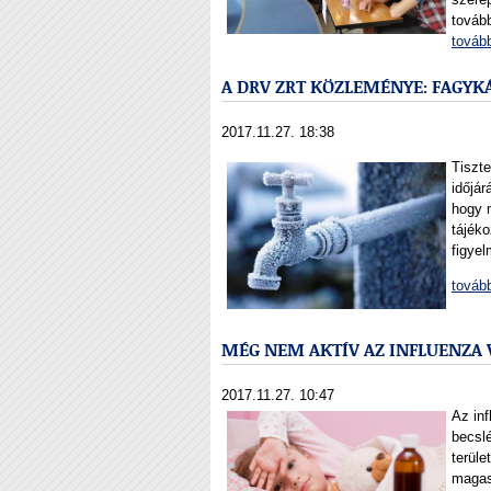
tovább
továb
A DRV ZRT KÖZLEMÉNYE: FAGYK
2017.11.27. 18:38
Tiszte
időjár
hogy 
tájéko
figye
továb
MÉG NEM AKTÍV AZ INFLUENZA 
2017.11.27. 10:47
Az inf
becsl
terüle
magasa