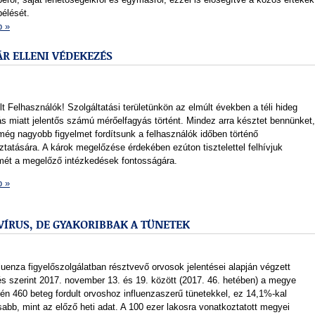
élését.
b »
ÁR ELLENI VÉDEKEZÉS
lt Felhasználók! Szolgáltatási területünkön az elmúlt években a téli hideg
ás miatt jelentős számú mérőelfagyás történt. Mindez arra késztet bennünket,
még nagyobb figyelmet fordítsunk a felhasználók időben történő
ztatására. A károk megelőzése érdekében ezúton tisztelettel felhívjuk
lmét a megelőző intézkedések fontosságára.
b »
VÍRUS, DE GYAKORIBBAK A TÜNETEK
luenza figyelőszolgálatban résztvevő orvosok jelentései alapján végzett
és szerint 2017. november 13. és 19. között (2017. 46. hetében) a megye
tén 460 beteg fordult orvoshoz influenzaszerű tünetekkel, ez 14,1%-kal
bb, mint az előző heti adat. A 100 ezer lakosra vonatkoztatott megyei