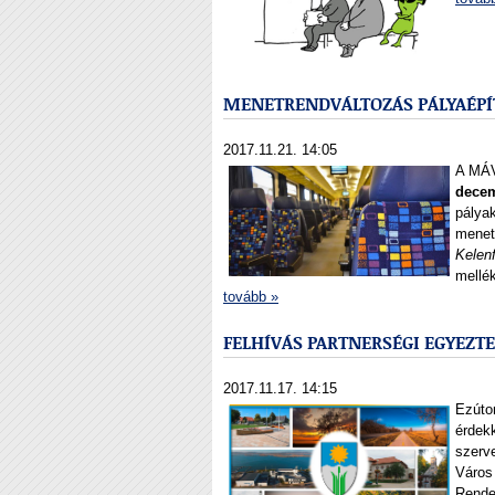
MENETRENDVÁLTOZÁS PÁLYAÉPÍ
2017.11.21. 14:05
A MÁV
decem
pálya
menet
Kelen
mellé
tovább »
FELHÍVÁS PARTNERSÉGI EGYEZT
2017.11.17. 14:15
Ezúton
érdekk
szerv
Város
Rendel