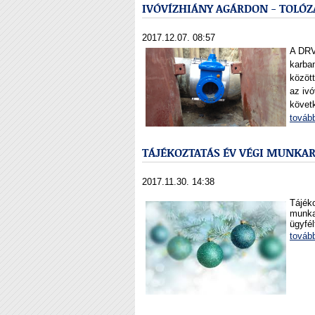
IVÓVÍZHIÁNY AGÁRDON - TOLÓZ
2017.12.07. 08:57
A DRV 
karba
közöt
az ivó
követk
továb
TÁJÉKOZTATÁS ÉV VÉGI MUNKA
2017.11.30. 14:38
Tájék
munk
ügyfél
továb