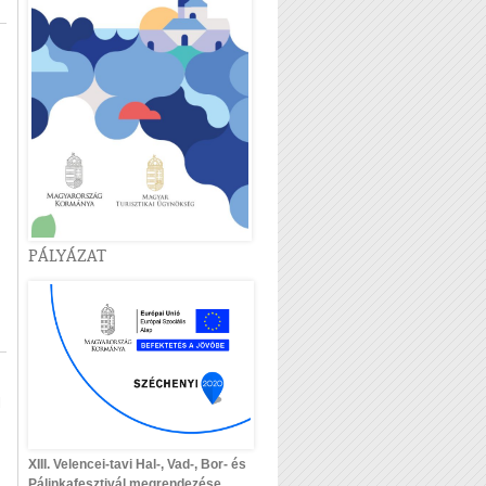
PÁLYÁZAT
l
XIII. Velencei-tavi Hal-, Vad-, Bor- és
Pálinkafesztivál megrendezése