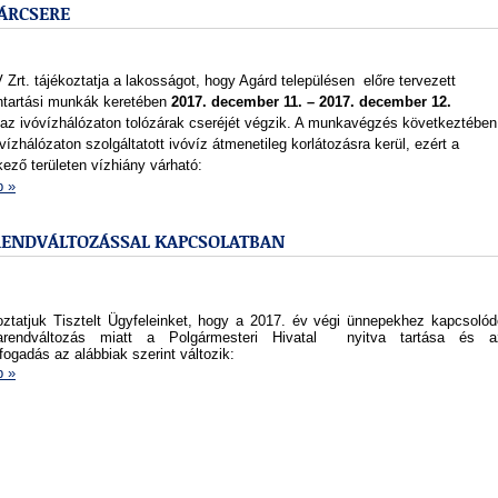
ÁRCSERE
Zrt. tájékoztatja a lakosságot, hogy Agárd településen előre tervezett
ntartási munkák keretében
2017. december 11. – 2017. december 12.
taz ivóvízhálózaton tolózárak cseréjét végzik. A munkavégzés következtében
vízhálózaton szolgáltatott ivóvíz átmenetileg korlátozásra kerül, ezért a
ező területen vízhiány várható:
b »
RENDVÁLTOZÁSSAL KAPCSOLATBAN
oztatjuk Tisztelt Ügyfeleinket, hogy a 2017. év végi ünnepekhez kapcsolód
arendváltozás miatt a Polgármesteri Hivatal nyitva tartása és a
fogadás az alábbiak szerint változik:
b »