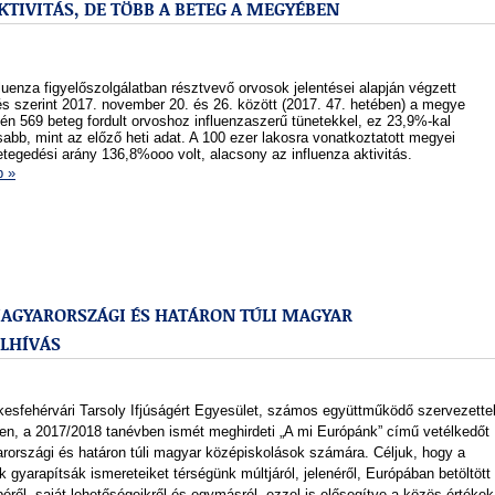
TIVITÁS, DE TÖBB A BETEG A MEGYÉBEN
luenza figyelőszolgálatban résztvevő orvosok jelentései alapján végzett
és szerint 2017. november 20. és 26. között (2017. 47. hetében) a megye
tén 569 beteg fordult orvoshoz influenzaszerű tünetekkel, ez 23,9%-kal
bb, mint az előző heti adat. A 100 ezer lakosra vonatkoztatott megyei
tegedési arány 136,8%ooo volt, alacsony az influenza aktivitás.
b »
MAGYARORSZÁGI ÉS HATÁRON TÚLI MAGYAR
ELHÍVÁS
kesfehérvári Tarsoly Ifjúságért Egyesület, számos együttműködő szervezette
en, a 2017/2018 tanévben ismét meghirdeti „A mi Európánk” című vetélkedőt
rországi és határon túli magyar középiskolások számára. Céljuk, hogy a
ok gyarapítsák ismereteiket térségünk múltjáról, jelenéről, Európában betöltött
éről, saját lehetőségeikről és egymásról, ezzel is elősegítve a közös értékek