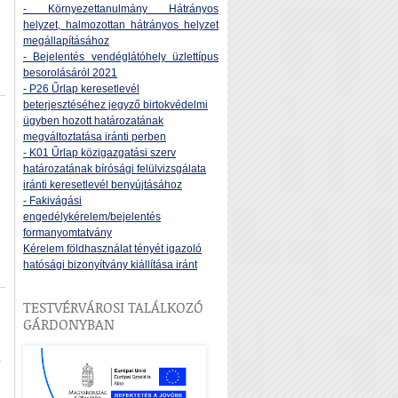
- Környezettanulmány Hátrányos
helyzet, halmozottan hátrányos helyzet
megállapításához
- Bejelentés vendéglátóhely üzlettípus
besorolásáról 2021
- P26 Űrlap keresetlevél
beterjesztéséhez jegyző birtokvédelmi
ügyben hozott határozatának
megváltoztatása iránti perben
- K01 Űrlap közigazgatási szerv
határozatának bírósági felülvizsgálata
iránti keresetlevél benyújtásához
- Fakivágási
engedélykérelem/bejelentés
formanyomtatvány
Kérelem földhasználat tényét igazoló
hatósági bizonyítvány kiállítása iránt
TESTVÉRVÁROSI TALÁLKOZÓ
GÁRDONYBAN
i
y