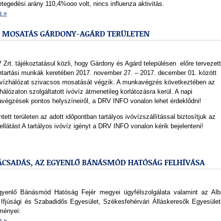
egedési arány 110,4%ooo volt, nincs influenza aktivitás.
b »
OS MOSATÁS GÁRDONY-AGÁRD TERÜLETEN
Zrt. tájékoztatásul közli, hogy Gárdony és Agárd településen előre tervezett
ntartási munkák keretében 2017. november 27. – 2017. december 01. között
óvízhálózat szivacsos mosatását végzik. A munkavégzés következtében az
hálózaton szolgáltatott ivóvíz átmenetileg korlátozásra kerül. A napi
végzések pontos helyszíneiről, a DRV INFO vonalon lehet érdeklődni!
ntett területen az adott időpontban tartályos ivóvízszállítással biztosítjuk az
ellátást A tartályos ivóvíz igényt a DRV INFO vonalon kérik bejelenteni!
ÁCSADÁS, AZ EGYENLŐ BÁNÁSMÓD HATÓSÁG FELHÍVÁSA
yenlő Bánásmód Hatóság Fejér megyei ügyfélszolgálata valamint az Alb
 Ifjúsági és Szabadidős Egyesület, Székesfehérvári Álláskeresők Egyesület
ményei:
b »