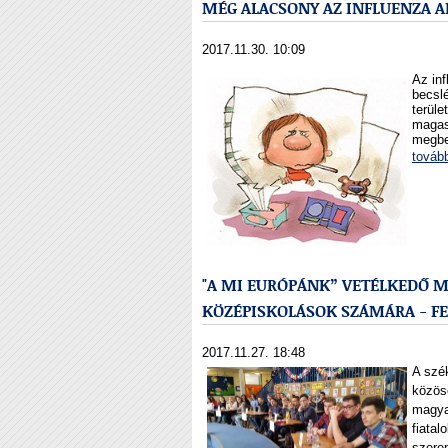
MÉG ALACSONY AZ INFLUENZA AK
2017.11.30. 10:09
Az inf
becsl
terüle
magasa
megbe
továb
"A MI EURÓPÁNK” VETÉLKEDŐ 
KÖZÉPISKOLÁSOK SZÁMÁRA - F
2017.11.27. 18:48
A szé
közös
magya
fiatal
szerep