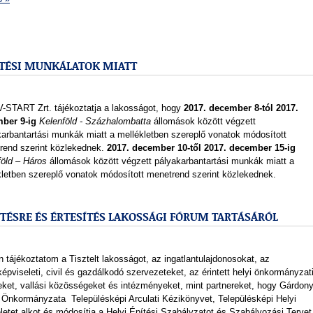
TÉSI MUNKÁLATOK MIATT
-START Zrt. tájékoztatja a lakosságot, hogy
2
017. december 8-tól 2017.
ber 9-ig
Kelenföld - Százhalombatta
állomások között végzett
karbantartási munkák miatt a mellékletben szereplő vonatok módosított
rend szerint közlekednek.
2017. december 10-től 2017. december 15-ig
föld – Háros
állomások között végzett pályakarbantartási munkák miatt a
kletben szereplő vonatok módosított menetrend szerint közlekednek.
ETÉSRE ÉS ÉRTESÍTÉS LAKOSSÁGI FÓRUM TARTÁSÁRÓL
 tájékoztatom a Tisztelt lakosságot, az ingatlantulajdonosokat, az
épviseleti, civil és gazdálkodó szervezeteket, az érintett helyi önkormányzat
eket, vallási közösségeket és intézményeket, mint partnereket, hogy Gárdon
 Önkormányzata Településképi Arculati Kézikönyvet, Településképi Helyi
etet alkot és módosítja a Helyi Építési Szabályzatot és Szabályozási Tervet