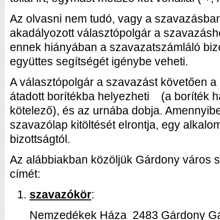
Az olvasni nem tudó, vagy a szavazásban
akadályozott választópolgár a szavazáshoz
ennek hiányában a szavazatszámláló bizo
együttes segítségét igénybe veheti.
A választópolgár a szavazást követően a
átadott borítékba helyezheti (a boríték
kötelező), és az urnába dobja. Amennyibe
szavazólap kitöltését elrontja, egy alkalo
bizottságtól.
Az alábbiakban közöljük Gárdony város 
címét:
szavazókör
:
Nemzedékek Háza 2483 Gárdony Gárd