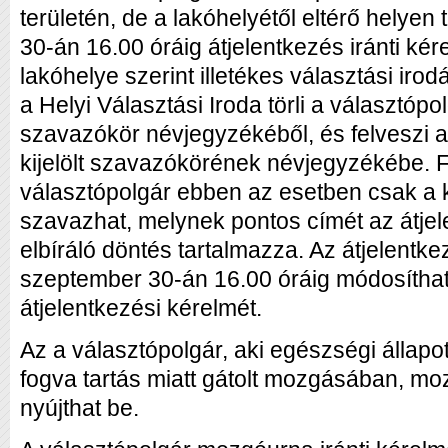
területén, de a lakóhelyétől eltérő helyen
30-án 16.00 óráig átjelentkezés iránti kér
lakóhelye szerint illetékes választási iro
a Helyi Választási Iroda törli a választópol
szavazókör névjegyzékéből, és felveszi az
kijelölt szavazókörének névjegyzékébe. F
választópolgár ebben az esetben csak a k
szavazhat, melynek pontos címét az átjele
elbíráló döntés tartalmazza. Az átjelentk
szeptember 30-án 16.00 óráig módosíthat
átjelentkezési kérelmét.
Az a választópolgár, aki egészségi állapot
fogva tartás miatt gátolt mozgásában, mo
nyújthat be.