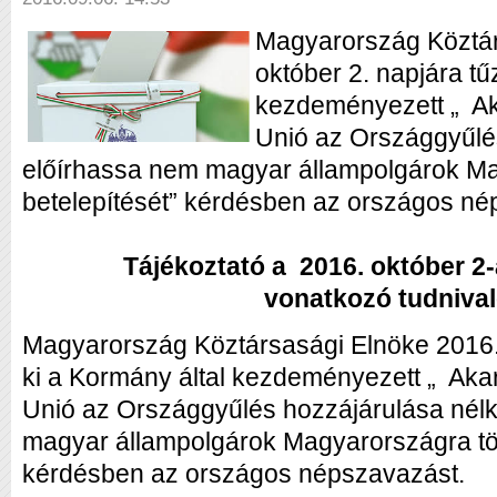
Magyarország Köztár
október 2. napjára tű
kezdeményezett „ Ak
Unió az Országgyűlés
előírhassa nem magyar állampolgárok Ma
betelepítését” kérdésben az országos né
Tájékoztató a 2016. október 2
vonatkozó tudnival
Magyarország Köztársasági Elnöke 2016. 
ki a Kormány által kezdeményezett „ Akar
Unió az Országgyűlés hozzájárulása nélk
magyar állampolgárok Magyarországra tör
kérdésben az országos népszavazást.