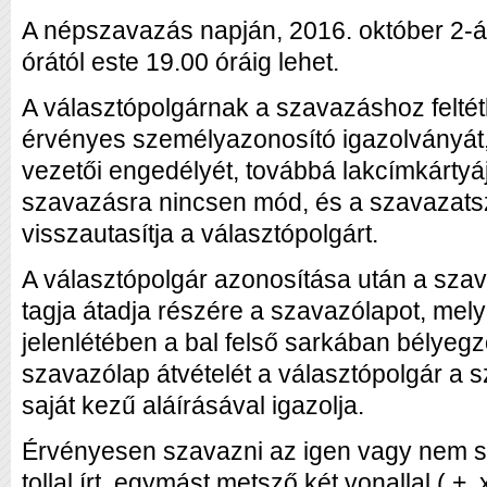
A népszavazás napján, 2016. október 2-á
órától este 19.00 óráig lehet.
A választópolgárnak a szavazáshoz feltétl
érvényes személyazonosító igazolványát, 
vezetői engedélyét, továbbá lakcímkártyá
szavazásra nincsen mód, és a szavazats
visszautasítja a választópolgárt.
A választópolgár azonosítása után a szav
tagja átadja részére a szavazólapot, mely
jelenlétében a bal felső sarkában bélyegző
szavazólap átvételét a választópolgár a
saját kezű aláírásával igazolja.
Érvényesen szavazni az igen vagy nem sz
tollal írt, egymást metsző két vonallal ( +, x