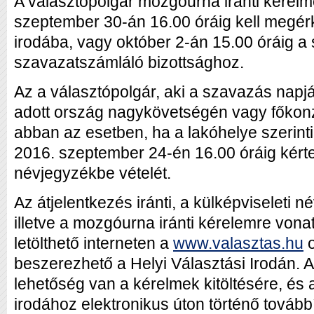
A választópolgár mozgóurna iránti kérel
szeptember 30-án 16.00 óráig kell megérk
irodába, vagy október 2-án 15.00 óráig a 
szavazatszámláló bizottsághoz.
Az a választópolgár, aki a szavazás napjá
adott ország nagykövetségén vagy főkon
abban az esetben, ha a lakóhelye szerinti 
2016. szeptember 24-én 16.00 óráig kérte
névjegyzékbe vételét.
Az átjelentkezés iránti, a külképviseleti n
illetve a mozgóurna iránti kérelemre vo
letölthető interneten a
www.valasztas.hu
o
beszerezhető a Helyi Választási Irodán. Az
lehetőség van a kérelmek kitöltésére, és a
irodához elektronikus úton történő továbbí