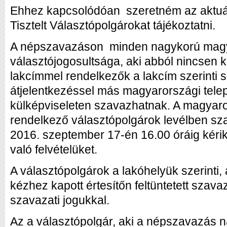
Ehhez kapcsolódóan szeretném az aktuáli
Tisztelt Választópolgárokat tájékoztatni.
A népszavazáson minden nagykorú magy
választójogosultsága, aki abból nincsen 
lakcímmel rendelkezők a lakcím szerinti
átjelentkezéssel más magyarországi telepü
külképviseleten szavazhatnak. A magyar
rendelkező választópolgárok levélben s
2016. szeptember 17-én 16.00 óráig kéri
való felvételüket.
A választópolgárok a lakóhelyük szerinti,
kézhez kapott értesítőn feltüntetett szav
szavazati jogukkal.
Az a választópolgár, aki a népszavazás