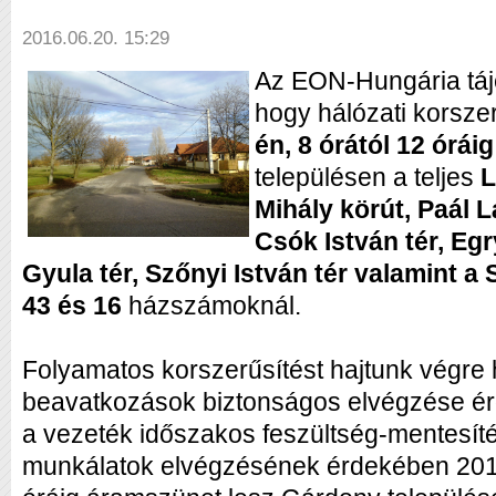
2016.06.20. 15:29
Az EON-Hungária tájé
hogy hálózati korsze
én, 8 órától 12 óráig
településen a teljes
L
Mihály körút, Paál L
Csók István tér, Egr
Gyula tér, Szőnyi István tér valamint a
43 és 16
házszámoknál.
Folyamatos korszerűsítést hajtunk végre 
beavatkozások biztonságos elvégzése é
a vezeték időszakos feszültség-mentesít
munkálatok elvégzésének érdekében 2016