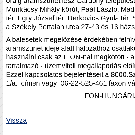
óráig áramszünet lesz Gárdony településen
Munkácsy Mihály körút, Paál László, Mada
tér, Egry József tér, Derkovics Gyula tér, 
a Székely Bertalan utca 27-43 és 16 ház
A balesetek megelőzése érdekében felhívj
áramszünet ideje alatt hálózathoz csatlako
használni csak az E.ON-nal megkötött - a l
tartalmazó - üzemviteli megállapodás előí
Ezzel kapcsolatos bejelentéseit a 8000.Sz
1/a. címen vagy 06-22-525-461 faxon vá
EON-HUNGÁRI
Vissza