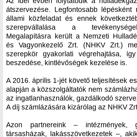
Az idei évben folytatódik a hulladékgaz
átszervezése. Legfontosabb lépésként 
állami közfeladat és ennek következté
szerepvállalása a tevékenység
Megalapításra került a Nemzeti Hullad
és Vagyonkezelő Zrt. (NHKV Zrt.) mel
szerepkör gyakorlati végrehajtása, így
beszedése, kintlévőségek kezelése is.
A 2016. április 1-jét követő teljesítések 
alapján a közszolgáltatók nem számlázhat
az ingatlanhasználók, gazdálkodó szerve
A díj számlázására kizárólag az NHKV Zrt.
Azon partnereink – intézmények, g
társasházak, lakásszövetkezetek –, akik