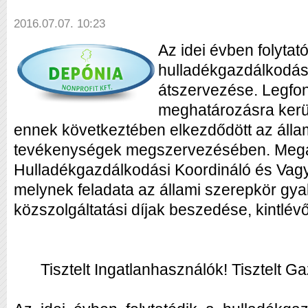
2016.07.07. 10:23
Az idei évben folytat
hulladékgazdálkodási
átszervezése. Legfo
meghatározásra kerül
ennek következtében elkezdődött az álla
tevékenységek megszervezésében. Megal
Hulladékgazdálkodási Koordináló és Vagy
melynek feladata az állami szerepkör gyak
közszolgáltatási díjak beszedése, kintlé
Tisztelt Ingatlanhasználók! Tisztelt 