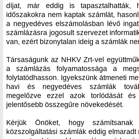
díjat, már eddig is tapasztalhatták,
időszakokra nem kaptak számlát, hasonl
a negyedéves elszámolásban lévő ingat
számlázásra jogosult szervezet informati
van, ezért bizonytalan ideig a számlák ne
Társaságunk az NHKV Zrt-vel együttműk
a számlázás folyamatossága a megs
folytatódhasson. Igyekszünk átmeneti meg
havi és negyedéves számlák tová
megelőzve ezzel azok torlódását és a
jelentősebb összegűre növekedését.
Kérjük Önöket, hogy számítsanak a
közszolgáltatási számlák eddig elmaradt 