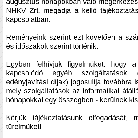
augusztus hónapokban való megérkezésé
NHKV Zrt. megadja a kellő tájékoztatás
kapcsolatban.
Reményeink szerint ezt követően a szá
és időszakok szerint történik.
Egyben felhívjuk figyelmüket, hogy a
kapcsolódó egyéb szolgáltatások (p
edényjavítási díjak) jogosultja továbbra i
mely szolgáltatások az informatikai átál
hónapokkal egy összegben - kerülnek ki
Kérjük tájékoztatásunk elfogadását, 
türelmüket!