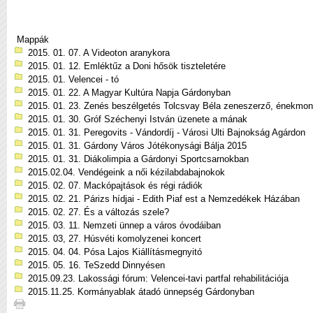
Mappák
2015. 01. 07. A Videoton aranykora
2015. 01. 12. Emléktűz a Doni hősök tiszteletére
2015. 01. Velencei - tó
2015. 01. 22. A Magyar Kultúra Napja Gárdonyban
2015. 01. 23. Zenés beszélgetés Tolcsvay Béla zeneszerző, énekmon
2015. 01. 30. Gróf Széchenyi István üzenete a mának
2015. 01. 31. Peregovits - Vándordíj - Városi Ulti Bajnokság Agárdon
2015. 01. 31. Gárdony Város Jótékonysági Bálja 2015
2015. 01. 31. Diákolimpia a Gárdonyi Sportcsarnokban
2015.02.04. Vendégeink a női kézilabdabajnokok
2015. 02. 07. Mackópajtások és régi rádiók
2015. 02. 21. Párizs hídjai - Edith Piaf est a Nemzedékek Házában
2015. 02. 27. És a változás szele?
2015. 03. 11. Nemzeti ünnep a város óvodáiban
2015. 03, 27. Húsvéti komolyzenei koncert
2015. 04. 04. Pósa Lajos Kiállításmegnyitó
2015. 05. 16. TeSzedd Dinnyésen
2015.09.23. Lakossági fórum: Velencei-tavi partfal rehabilitációja
2015.11.25. Kormányablak átadó ünnepség Gárdonyban