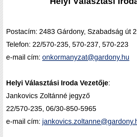
Helyi Választási Iro
Postacím: 2483 Gárdony, Szabadság út 2
Telefon: 22/570-235, 570-237, 570-223
e-mail cím:
onkormanyzat@gardony.hu
Helyi Választási Iroda Vezetője
:
Jankovics Zoltánné jegyző
22/570-235, 06/30-850-5965
e-mail cím:
jankovics.zoltanne@gardony.