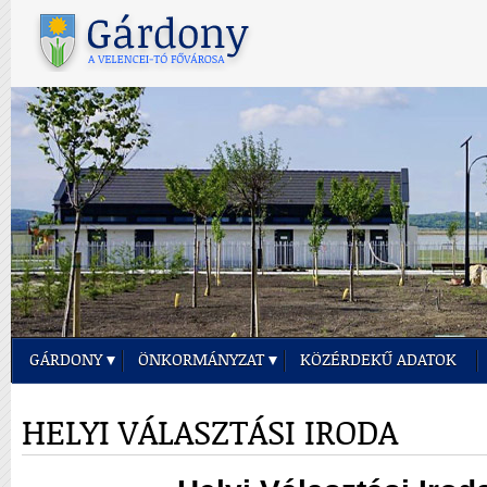
GÁRDONY
ÖNKORMÁNYZAT
KÖZÉRDEKŰ ADATOK
HELYI VÁLASZTÁSI IRODA