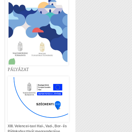
PÁLYÁZAT
XIII. Velencei-tavi Hal-, Vad-, Bor- és
Pálinkafesztivál megrendezése