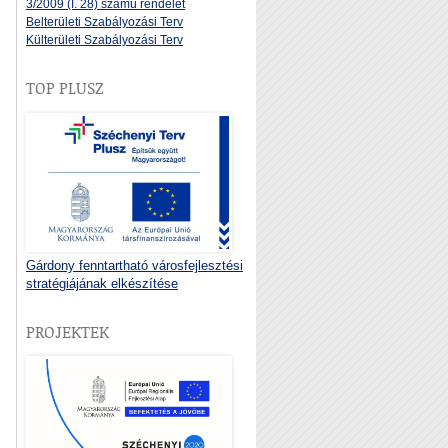
3/2009 (I. 28) számú rendelet
Belterületi Szabályozási Terv
Külterületi Szabályozási Terv
TOP PLUSZ
Gárdony fenntartható városfejlesztési
stratégiájának elkészítése
PROJEKTEK