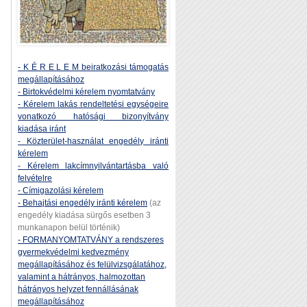
- K É R E L E M beiratkozási támogatás
megállapításához
- Birtokvédelmi kérelem nyomtatvány
- Kérelem lakás rendeltetési egységeire
vonatkozó hatósági bizonyítvány
kiadása iránt
- Közterület-használat engedély iránti
kérelem
- Kérelem lakcímnyilvántartásba való
felvételre
- Címigazolási kérelem
- Behajtási engedély iránti kérelem
(az
engedély kiadása sürgős esetben 3
munkanapon belül történik)
- FORMANYOMTATVÁNY a rendszeres
gyermekvédelmi kedvezmény
megállapításához és felülvizsgálatához,
valamint a hátrányos, halmozottan
hátrányos helyzet fennállásának
megállapításához