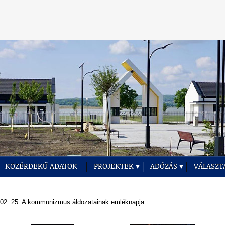
KÖZÉRDEKŰ ADATOK
PROJEKTEK
ADÓZÁS
VÁLASZT
02. 25. A kommunizmus áldozatainak emléknapja