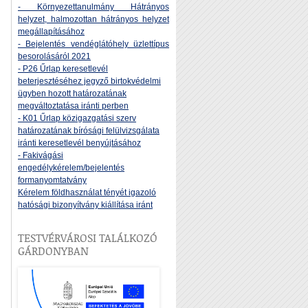
- Környezettanulmány Hátrányos
helyzet, halmozottan hátrányos helyzet
megállapításához
- Bejelentés vendéglátóhely üzlettípus
besorolásáról 2021
- P26 Űrlap keresetlevél
beterjesztéséhez jegyző birtokvédelmi
ügyben hozott határozatának
megváltoztatása iránti perben
- K01 Űrlap közigazgatási szerv
határozatának bírósági felülvizsgálata
iránti keresetlevél benyújtásához
- Fakivágási
engedélykérelem/bejelentés
formanyomtatvány
Kérelem földhasználat tényét igazoló
hatósági bizonyítvány kiállítása iránt
TESTVÉRVÁROSI TALÁLKOZÓ
GÁRDONYBAN