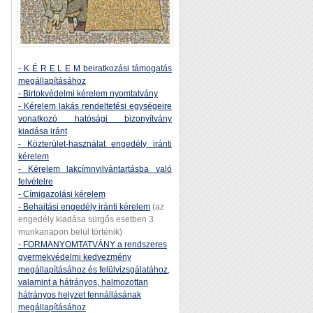
- K É R E L E M beiratkozási támogatás
megállapításához
- Birtokvédelmi kérelem nyomtatvány
- Kérelem lakás rendeltetési egységeire
vonatkozó hatósági bizonyítvány
kiadása iránt
- Közterület-használat engedély iránti
kérelem
- Kérelem lakcímnyilvántartásba való
felvételre
- Címigazolási kérelem
- Behajtási engedély iránti kérelem
(az
engedély kiadása sürgős esetben 3
munkanapon belül történik)
- FORMANYOMTATVÁNY a rendszeres
gyermekvédelmi kedvezmény
megállapításához és felülvizsgálatához,
valamint a hátrányos, halmozottan
hátrányos helyzet fennállásának
megállapításához