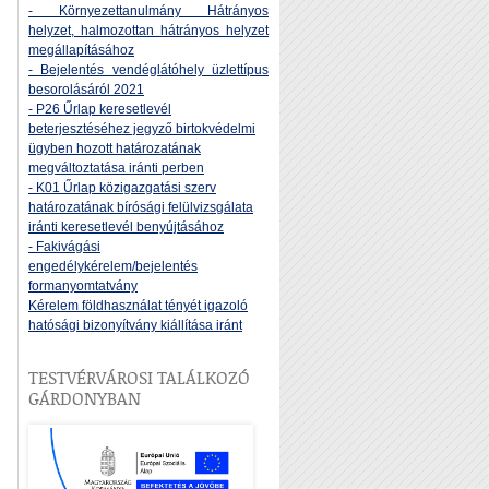
- Környezettanulmány Hátrányos
helyzet, halmozottan hátrányos helyzet
megállapításához
- Bejelentés vendéglátóhely üzlettípus
besorolásáról 2021
- P26 Űrlap keresetlevél
beterjesztéséhez jegyző birtokvédelmi
ügyben hozott határozatának
megváltoztatása iránti perben
- K01 Űrlap közigazgatási szerv
határozatának bírósági felülvizsgálata
iránti keresetlevél benyújtásához
- Fakivágási
engedélykérelem/bejelentés
formanyomtatvány
Kérelem földhasználat tényét igazoló
hatósági bizonyítvány kiállítása iránt
TESTVÉRVÁROSI TALÁLKOZÓ
GÁRDONYBAN