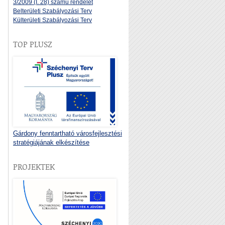
3/2009 (I. 28) számú rendelet
Belterületi Szabályozási Terv
Külterületi Szabályozási Terv
TOP PLUSZ
Gárdony fenntartható városfejlesztési
stratégiájának elkészítése
PROJEKTEK