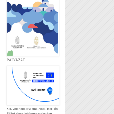
PÁLYÁZAT
XIII. Velencei-tavi Hal-, Vad-, Bor- és
Pálinkafesztivál megrendezése