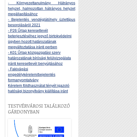
- Környezettanulmány Hátrányos
helyzet, halmozottan hátrányos helyzet
megállapításához
- Bejelentés vendéglátóhely üzlettípus
besorolásáról 2021
- P26 Űrlap keresetlevél
beterjesztéséhez jegyző birtokvédelmi
ügyben hozott határozatának
megváltoztatása iránti perben
- K01 Űrlap közigazgatási szerv
határozatának bírósági felülvizsgálata
iránti keresetlevél benyújtásához
- Fakivágási
engedélykérelem/bejelentés
formanyomtatvány
Kérelem földhasználat tényét igazoló
hatósági bizonyítvány kiállítása iránt
TESTVÉRVÁROSI TALÁLKOZÓ
GÁRDONYBAN