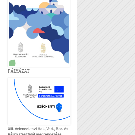
PÁLYÁZAT
XIII. Velencei-tavi Hal-, Vad-, Bor- és
Pálinkafesztivál megrendezése