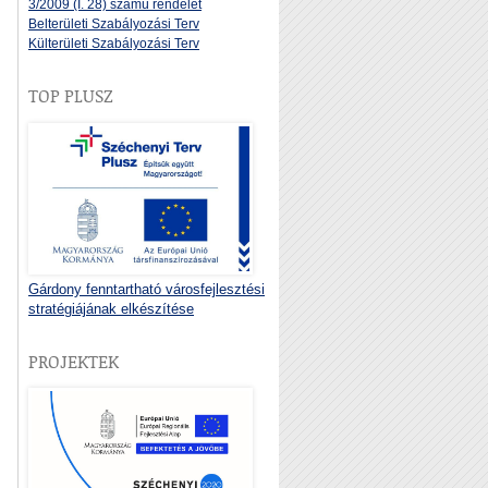
3/2009 (I. 28) számú rendelet
Belterületi Szabályozási Terv
Külterületi Szabályozási Terv
TOP PLUSZ
Gárdony fenntartható városfejlesztési
stratégiájának elkészítése
PROJEKTEK