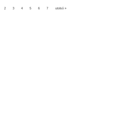
2
3
4
5
6
7
utolsó »