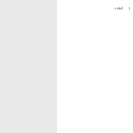
« első
1