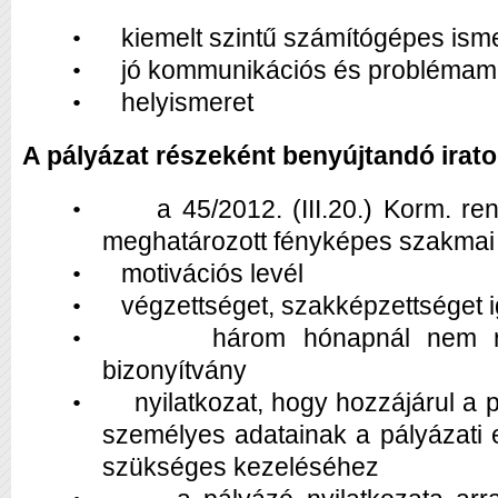
kiemelt szintű számítógépes ism
•
jó kommunikációs és probléma
•
helyismeret
•
A pályázat részeként benyújtandó irato
a 45/2012. (III.20.) Korm. re
•
meghatározott fényképes szakmai 
motivációs levél
•
végzettséget, szakképzettséget 
•
három hónapnál nem ré
•
bizonyítvány
nyilatkozat, hogy hozzájárul a 
•
személyes adatainak a pályázati 
szükséges kezeléséhez