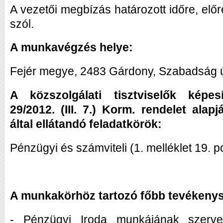
A vezetői megbízás határozott időre, előr
szól.
A munkavégzés helye:
Fejér megye, 2483 Gárdony, Szabadság ú
A közszolgálati tisztviselők képesí
29/2012. (III. 7.) Korm. rendelet ala
által ellátandó feladatkörök:
Pénzügyi és számviteli (1. melléklet 19. p
A munkakörhöz tartozó főbb tevékenys
- Pénzügyi Iroda munkájának szerve