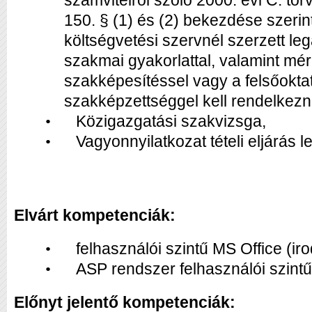
számvitelről szóló 2000. évi C. tör
150. § (1) és (2) bekezdése szerin
költségvetési szervnél szerzett leg
szakmai gyakorlattal, valamint mé
szakképesítéssel vagy a felsőokta
szakképzettséggel kell rendelkezni
Közigazgatási szakvizsga,
•
Vagyonnyilatkozat tételi eljárás le
•
Elvárt kompetenciák:
felhasználói szintű MS Office (ir
•
ASP rendszer felhasználói szintű
•
Előnyt jelentő kompetenciák: