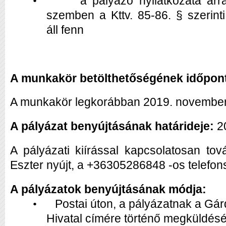
a pályázó nyilatkozata ar
•
szemben a Kttv. 85-86. § szerint
áll fenn
A munkakör betölthetőségének időpont
A munkakör legkorábban 2019. november 4.
A pályázat benyújtásának határideje:
20
A pályázati kiírással kapcsolatosan tov
Eszter nyújt, a +36305286848 -os telefo
A pályázatok benyújtásának módja:
Postai úton, a pályázatnak a Gá
•
Hivatal címére történő megküldés