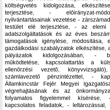
költségvetés kidolgozása, elkészítése
terjesztése, - előirányzat-módo
nyilvántartásainak vezetése - zárszámad
testület elé terjesztése, - az elemi
adatszolgáltatások és az éves beszámo
támogatások igénylése, módosítása, e
gazdálkodási szabályzatok elkészítése, a
pályázatok kidolgozásában, - bel
működtetése, kapcsolattartás a kül
ellenőrzési vezető, könyvvizsgáló
számlavezető pénzintézettel, - ka
Államkincstár Fejér Megyei Igazgatós
végrehajtásának és az önkormányzat 
folyamatos figyelemmel kísérése, 
kapcsolatos feladatok, - leltározással,