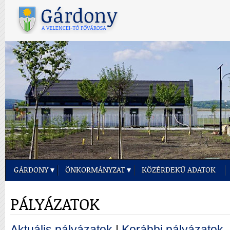
GÁRDONY
ÖNKORMÁNYZAT
KÖZÉRDEKŰ ADATOK
PÁLYÁZATOK
Aktuális pályázatok
|
Korábbi pályázatok