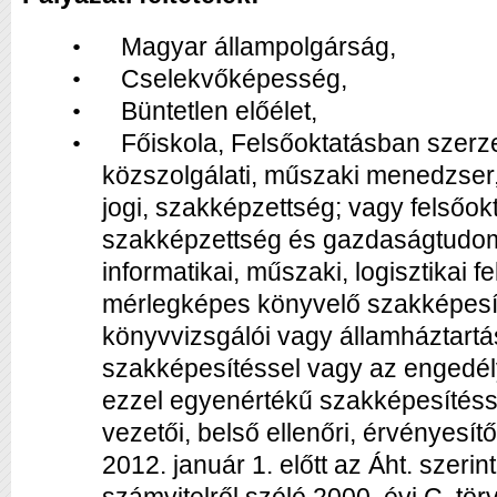
Magyar állampolgárság,
•
Cselekvőképesség,
•
Büntetlen előélet,
•
Főiskola, Felsőoktatásban szer
•
közszolgálati, műszaki menedzser
jogi, szakképzettség; vagy felsőok
szakképzettség és gazdaságtudomán
informatikai, műszaki, logisztikai fe
mérlegképes könyvelő szakképesíté
könyvvizsgálói vagy államháztartá
szakképesítéssel vagy az engedé
ezzel egyenértékű szakképesítésse
vezetői, belső ellenőri, érvényesítő
2012. január 1. előtt az Áht. szerint