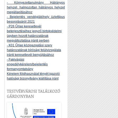
- Környezettanulmány Hátrányos
helyzet, halmozottan hátrányos helyzet
megállapításához
- Bejelentés vendéglátóhely üzlettípus
besorolásáról 2021
- P26 Űrlap keresetlevél
beterjesztéséhez jegyző birtokvédelmi
ügyben hozott határozatának
megváltoztatása iránti perben
- K01 Űrlap közigazgatási szerv
határozatának bírósági felülvizsgálata
iránti keresetlevél benyújtásához
- Fakivágási
engedélykérelem/bejelentés
formanyomtatvány
Kérelem földhasználat tényét igazoló
hatósági bizonyítvány kiállítása iránt
TESTVÉRVÁROSI TALÁLKOZÓ
GÁRDONYBAN