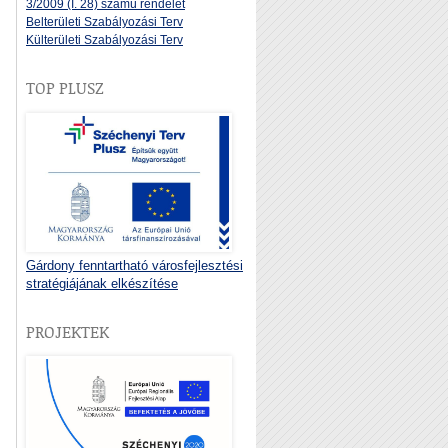
3/2009 (I. 28) számú rendelet
Belterületi Szabályozási Terv
Külterületi Szabályozási Terv
TOP PLUSZ
Gárdony fenntartható városfejlesztési
stratégiájának elkészítése
PROJEKTEK