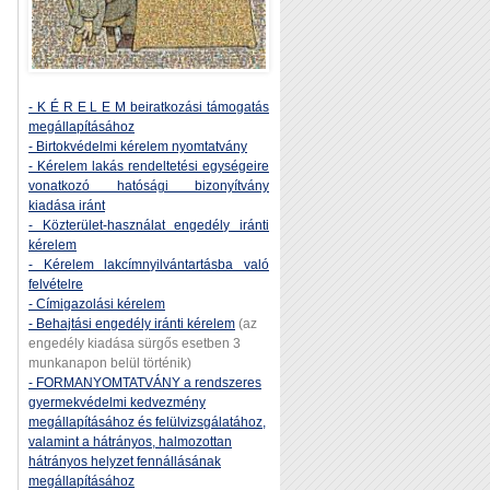
- K É R E L E M beiratkozási támogatás
megállapításához
- Birtokvédelmi kérelem nyomtatvány
- Kérelem lakás rendeltetési egységeire
vonatkozó hatósági bizonyítvány
kiadása iránt
- Közterület-használat engedély iránti
kérelem
- Kérelem lakcímnyilvántartásba való
felvételre
- Címigazolási kérelem
- Behajtási engedély iránti kérelem
(az
engedély kiadása sürgős esetben 3
munkanapon belül történik)
- FORMANYOMTATVÁNY a rendszeres
gyermekvédelmi kedvezmény
megállapításához és felülvizsgálatához,
valamint a hátrányos, halmozottan
hátrányos helyzet fennállásának
megállapításához