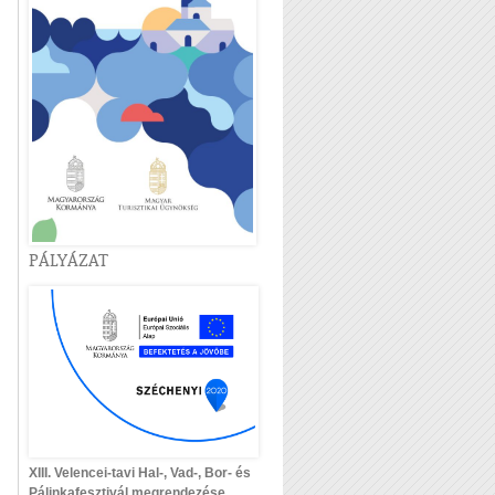
PÁLYÁZAT
XIII. Velencei-tavi Hal-, Vad-, Bor- és
Pálinkafesztivál megrendezése