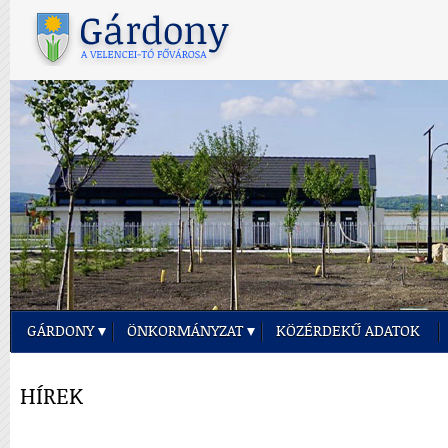
GÁRDONY
ÖNKORMÁNYZAT
KÖZÉRDEKŰ ADATOK
HÍREK