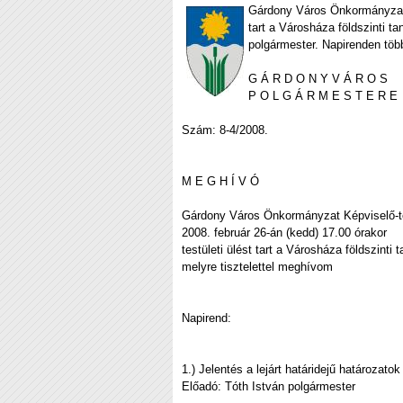
Gárdony Város Önkormányzat K
tart a Városháza földszinti t
polgármester. Napirenden töb
G Á R D O N Y V Á R O S
P O L G Á R M E S T E R E
Szám: 8-4/2008.
M E G H Í V Ó
Gárdony Város Önkormányzat Képviselő-t
2008. február 26-án (kedd) 17.00 órakor
testületi ülést tart a Városháza földszint
melyre tisztelettel meghívom
Napirend:
1.) Jelentés a lejárt határidejű határozatok
Előadó: Tóth István polgármester