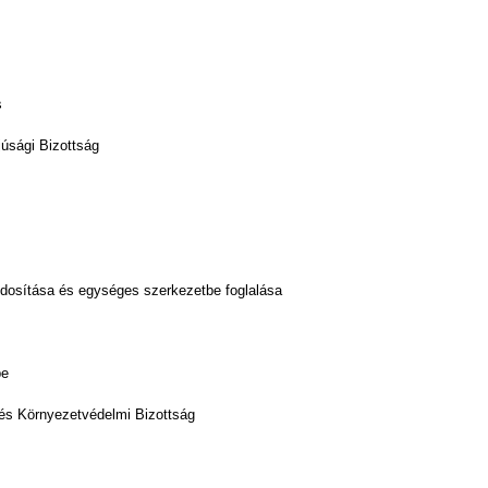
s
júsági Bizottság
z
ódosítása és egységes szerkezetbe foglalása
pe
i és Környezetvédelmi Bizottság