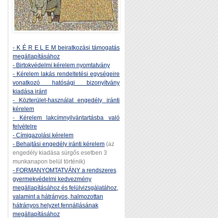
- K É R E L E M beiratkozási támogatás
megállapításához
- Birtokvédelmi kérelem nyomtatvány
- Kérelem lakás rendeltetési egységeire
vonatkozó hatósági bizonyítvány
kiadása iránt
- Közterület-használat engedély iránti
kérelem
- Kérelem lakcímnyilvántartásba való
felvételre
- Címigazolási kérelem
- Behajtási engedély iránti kérelem
(az
engedély kiadása sürgős esetben 3
munkanapon belül történik)
- FORMANYOMTATVÁNY a rendszeres
gyermekvédelmi kedvezmény
megállapításához és felülvizsgálatához,
valamint a hátrányos, halmozottan
hátrányos helyzet fennállásának
megállapításához