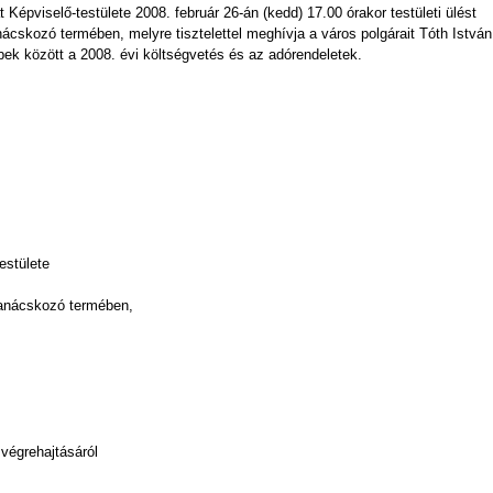
épviselő-testülete 2008. február 26-án (kedd) 17.00 órakor testületi ülést
anácskozó termében, melyre tisztelettel meghívja a város polgárait Tóth István
bek között a 2008. évi költségvetés és az adórendeletek.
estülete
i tanácskozó termében,
 végrehajtásáról