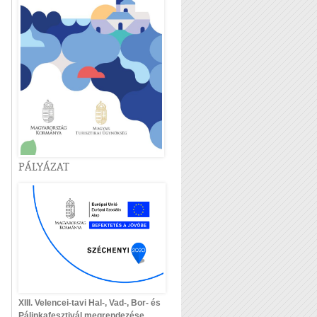
PÁLYÁZAT
XIII. Velencei-tavi Hal-, Vad-, Bor- és
Pálinkafesztivál megrendezése