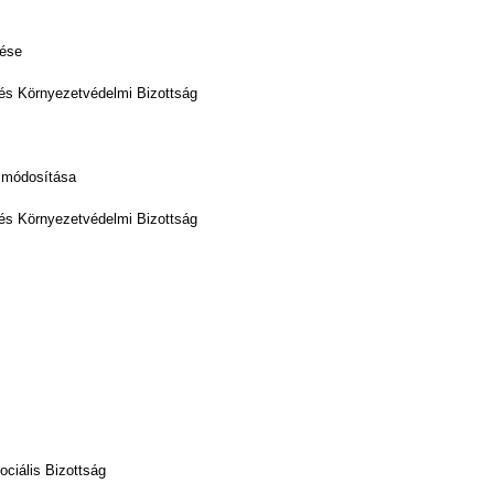
zése
i és Környezetvédelmi Bizottság
t módosítása
i és Környezetvédelmi Bizottság
ciális Bizottság