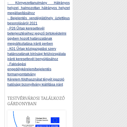
- Környezettanulmány Hátrányos
helyzet, halmozottan hátrányos helyzet
megállapításához
- Bejelentés vendéglátóhely üzlettípus
besorolásáról 2021
- P26 Űrlap keresetlevél
beterjesztéséhez jegyző birtokvédelmi
ügyben hozott határozatának
megváltoztatása iránti perben
- K01 Űrlap közigazgatási szerv
határozatának bírósági felülvizsgálata
iránti keresetlevél benyújtásához
- Fakivágási
engedélykérelem/bejelentés
formanyomtatvány
Kérelem földhasználat tényét igazoló
hatósági bizonyítvány kiállítása iránt
TESTVÉRVÁROSI TALÁLKOZÓ
GÁRDONYBAN