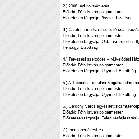
2.) 2008. évi költségvetés
Előadó: Tóth István polgármester
Előzetesen tárgyalja: összes bizottság
3.) Cafeteria rendszerhez való csatlakozá
Előadó: Tóth István polgármester
Előzetesen tárgyalja: Oktatási, Sport és If
Pénzügyi Bizottság
4.) Tervezési szerződés – Művelődési Há
Előadó: Tóth István polgármester
Előzetesen tárgyalja: Ügyrendi Bizottság
5.) A Többcélú Társulási Megállapodás m
Előadó: Tóth István polgármester
Előzetesen tárgyalja: Ügyrendi Bizottság
6.) Gárdony Város egyesített közműtérké
Előadó: Tóth István polgármester
Előzetesen tárgyalja: Településfejlesztés
7.) Ingatlanértékesítés
Előadó: Tóth István polgármester