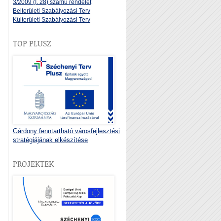
3/2009 (I. 28) számú rendelet
Belterületi Szabályozási Terv
Külterületi Szabályozási Terv
TOP PLUSZ
Gárdony fenntartható városfejlesztési
stratégiájának elkészítése
PROJEKTEK