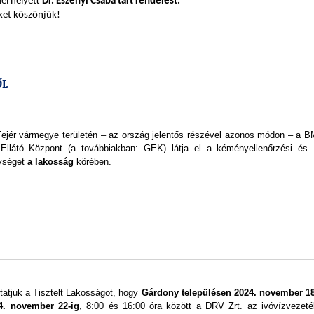
iel helyett
Dr. Eszenyi Csaba tart rendelést.
et köszönjük!
ŐL
ejér vármegye területén – az ország jelentős részével azonos módon – a B
llátó Központ (a továbbiakban: GEK) látja el a kéményellenőrzési és 
nységet
a lakosság
körében.
tatjuk a Tisztelt Lakosságot, hogy
Gárdony településen
2024. november 18
24. november 22-ig
, 8:00 és 16:00 óra között a DRV Zrt. az ivóvízvezeté