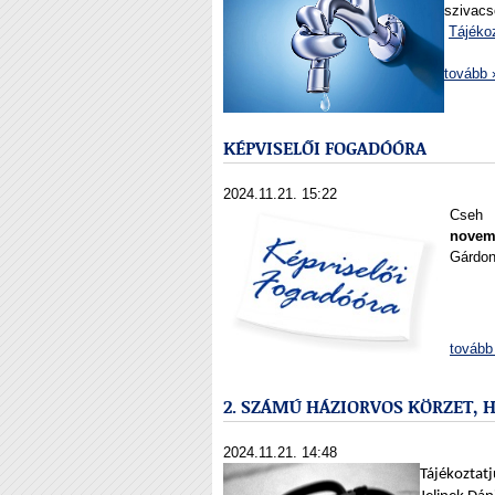
szivacs
Tájéko
tovább 
KÉPVISELŐI FOGADÓÓRA
2024.11.21. 15:22
Cseh 
novem
Gárdon
tovább
2. SZÁMÚ HÁZIORVOS KÖRZET, H
2024.11.21. 14:48
Tájékoztat