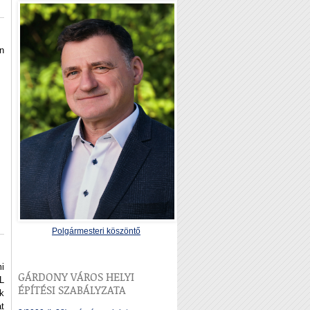
n
Polgármesteri köszöntő
i
GÁRDONY VÁROS HELYI
L
ÉPÍTÉSI SZABÁLYZATA
k
at