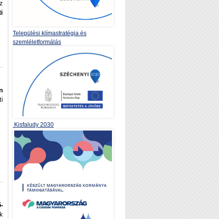
z
i
Települési klímastratégia és
szemléletformálás
n
ti
Kisfaludy 2030
-
k