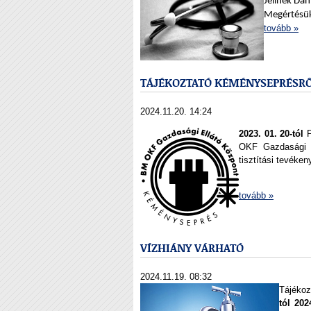
Jelinek Dán
Megértésük
tovább »
TÁJÉKOZTATÓ KÉMÉNYSEPRÉSR
2024.11.20. 14:24
2023. 01. 20-tól
F
OKF Gazdasági E
tisztítási tevéke
tovább »
VÍZHIÁNY VÁRHATÓ
2024.11.19. 08:32
Tájékoz
tól 20