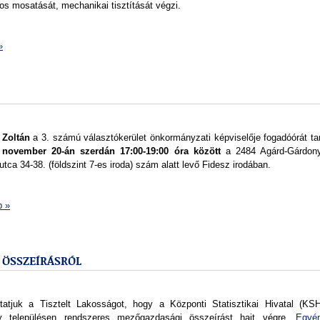
os mosatását, mechanikai tisztítását végzi.
»
 Zoltán
a 3. számú választókerület önkormányzati képviselője fogadóórát tar
 november 20-án szerdán 17:00-19:00 óra között
a 2484 Agárd-Gárdony
tca 34-38. (földszint 7-es iroda) szám alatt levő Fidesz irodában.
b »
 ÖSSZEÍRÁSRÓL
tatjuk a Tisztelt Lakosságot, hogy a Központi Statisztikai Hivatal (KSH
y településen rendszeres mezőgazdasági összeírást hajt végre
„Egyén