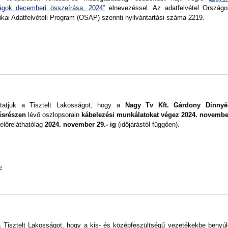
ágok decemberi összeírása, 2024”
elnevezéssel. Az adatfelvétel Országo
tikai Adatfelvételi Program (OSAP) szerinti nyilvántartási száma 2219.
ztatjuk a Tisztelt Lakosságot, hogy a
Nagy Tv Kft. Gárdony Dinnyé
ésrészen
lévő oszlopsorain
kábelezési munkálatokat
végez
2024. novembe
előreláthatólag
2024. november 29.- i
g
(időjárástól függően).
»
a Tisztelt Lakosságot, hogy a kis- és középfeszültségű vezetékekbe benyúl