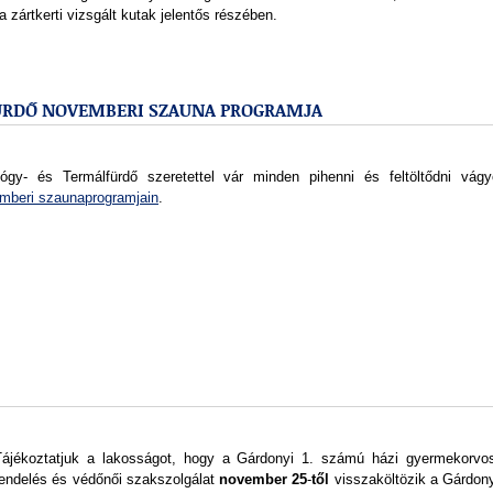
a zártkerti vizsgált kutak jelentős részében.
FÜRDŐ NOVEMBERI SZAUNA PROGRAMJA
gy- és Termálfürdő szeretettel vár minden pihenni és feltöltődni vágy
mberi szaunaprogramjain
.
Tájékoztatjuk a lakosságot, hogy a Gárdonyi 1. számú házi gyermekorvos
rendelés és védőnői szakszolgálat
november
25
-
től
visszaköltözik a Gárdony