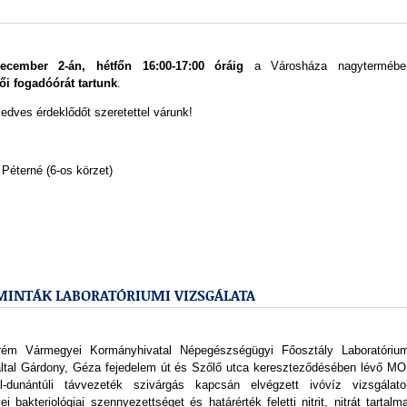
ecember 2-án, hétfőn 16:00-17:00 óráig
a Városháza nagytermébe
ői fogadóórát tartunk
.
edves érdeklődőt szeretettel várunk!
 Péterné (6-os körzet)
ZMINTÁK LABORATÓRIUMI VIZSGÁLATA
ém Vármegyei Kormányhivatal Népegészségügyi Főosztály Laboratórium
által Gárdony, Géza fejedelem út és Szőlő utca kereszteződésében lévő MO
l-dunántúli távvezeték szivárgás kapcsán elvégzett ivóvíz vizsgálato
i bakteriológiai szennyezettséget és határérték feletti nitrit, nitrát tartalm