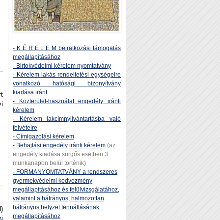
- K É R E L E M beiratkozási támogatás
megállapításához
- Birtokvédelmi kérelem nyomtatvány
- Kérelem lakás rendeltetési egységeire
vonatkozó hatósági bizonyítvány
kiadása iránt
t
- Közterület-használat engedély iránti
i
kérelem
- Kérelem lakcímnyilvántartásba való
felvételre
- Címigazolási kérelem
- Behajtási engedély iránti kérelem
(az
engedély kiadása sürgős esetben 3
munkanapon belül történik)
- FORMANYOMTATVÁNY a rendszeres
gyermekvédelmi kedvezmény
megállapításához és felülvizsgálatához,
valamint a hátrányos, halmozottan
hátrányos helyzet fennállásának
)
megállapításához
i