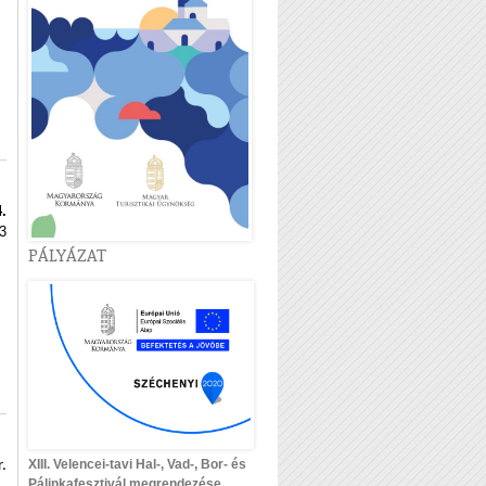
.
3
PÁLYÁZAT
XIII. Velencei-tavi Hal-, Vad-, Bor- és
.
Pálinkafesztivál megrendezése