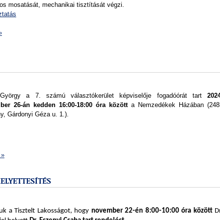
os mosatását, mechanikai tisztítását végzi.
ztatás
»
György a 7. számú választókerület képviselője fogadóórát tart
2024
ber 26-án kedden 16:00-18:00 óra között
a Nemzedékek Házában
(248
y, Gárdonyi Géza u. 1.)
.
 »
ELYETTESÍTÉS
juk a Tisztelt Lakosságot, hogy
november 22-én 8:00-10:00 óra között
Dr