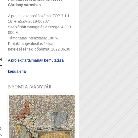
Gárdony városban
A projekt azonosítószáma: TOP-7.1.1-
16-H-ESZA-2019-00807
Szerződött támogatás összege: 4 300
000 Ft
Támogatás intenzitása: 100 %
Projekt megvalósítás fizikai
befejezésének időpontja: 2022.06.30
M
A projekt tartalmának bemutatása
–
képgaléria
NYOMTATVÁNYTÁR
-
k