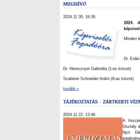
MEGHÍVÓ
2024.11.30. 16:26
2024. d
képvisel
Minden k
Dr. Erdei
Dr. Heresznyei Gabriella (1-es körzet)
Szabóné Schneider Anikó (8-as körzet)
tovább »
TÁJÉKOZTATÁS - ZÁRTKERTI VÍ
2024.11.22. 13:46
A Veszpr
Osztály 
Nyrt. Dé
eredménye