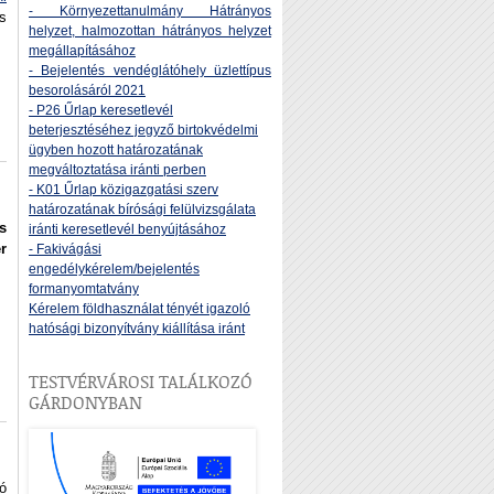
- Környezettanulmány Hátrányos
s
helyzet, halmozottan hátrányos helyzet
megállapításához
- Bejelentés vendéglátóhely üzlettípus
besorolásáról 2021
- P26 Űrlap keresetlevél
beterjesztéséhez jegyző birtokvédelmi
ügyben hozott határozatának
megváltoztatása iránti perben
- K01 Űrlap közigazgatási szerv
határozatának bírósági felülvizsgálata
s
iránti keresetlevél benyújtásához
r
- Fakivágási
engedélykérelem/bejelentés
formanyomtatvány
Kérelem földhasználat tényét igazoló
hatósági bizonyítvány kiállítása iránt
TESTVÉRVÁROSI TALÁLKOZÓ
GÁRDONYBAN
ó