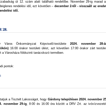
Szabadság út 12. szám alatt található rendelőbe. November 29-ig marad a
deiglenes rendelési idő, ezt követően –
december 2-től - visszaáll az eredet
rendelési idő.
 28.
y Város Önkormányzat Képviselő-testülete
2024. november 28-á
tökön)
16:00 órakor testületi ülést, azt követően 17:00 órakor zárt testüle
art a Városháza földszinti tanácskozó termében.
di pontok:
»
tatjuk a Tisztelt Lakosságot, hogy
Gárdony településen
2024. november 25
24. november 29-ig
, 8:00 és 16:00 óra között a DRV Zrt. az ivóvízvezeté