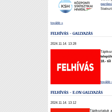
gazdas
Statisz
tovább »
FELHÍVÁS - GALLYAZÁS
2024.11.14. 13:28
Tájéko
települ
18.- től
tovább 
FELHÍVÁS - E.ON GALLYAZÁS
2024.11.14. 13:12
Tájékoztatjuk 