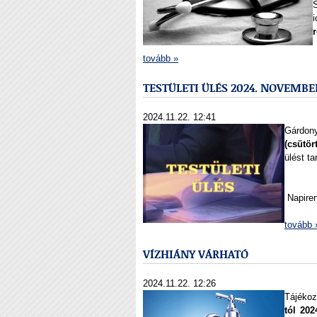
i
tovább »
TESTÜLETI ÜLÉS 2024. NOVEMBER
2024.11.22. 12:41
Gárdon
(csütör
ülést t
Napiren
tovább 
VÍZHIÁNY VÁRHATÓ
2024.11.22. 12:26
Tájékoz
tól 20