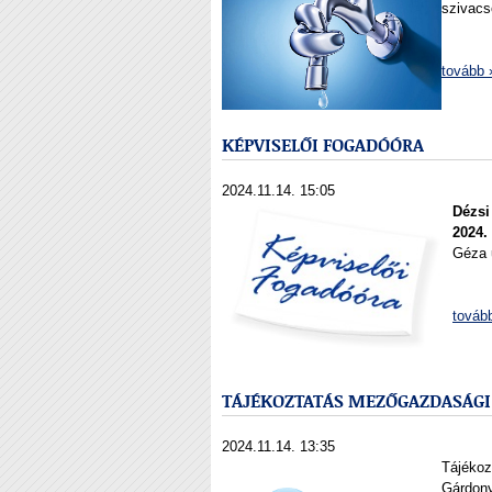
szivacs
tovább 
KÉPVISELŐI FOGADÓÓRA
2024.11.14. 15:05
Dézsi
2024.
Géza u
továb
TÁJÉKOZTATÁS MEZŐGAZDASÁGI
2024.11.14. 13:35
Tájékoz
Gárdon