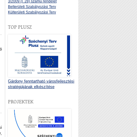
3/2009 (I. 28) számú rendelet
Belterületi Szabályozási Terv
Külterületi Szabályozási Terv
TOP PLUSZ
ó
Gárdony fenntartható városfejlesztési
stratégiájának elkészítése
PROJEKTEK
i
,