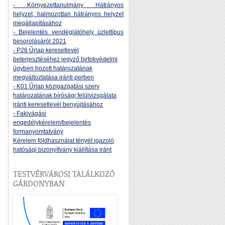
- Környezettanulmány Hátrányos
helyzet, halmozottan hátrányos helyzet
megállapításához
- Bejelentés vendéglátóhely üzlettípus
besorolásáról 2021
- P26 Űrlap keresetlevél
beterjesztéséhez jegyző birtokvédelmi
ügyben hozott határozatának
megváltoztatása iránti perben
- K01 Űrlap közigazgatási szerv
határozatának bírósági felülvizsgálata
iránti keresetlevél benyújtásához
- Fakivágási
engedélykérelem/bejelentés
formanyomtatvány
Kérelem földhasználat tényét igazoló
hatósági bizonyítvány kiállítása iránt
TESTVÉRVÁROSI TALÁLKOZÓ
GÁRDONYBAN