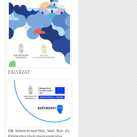
PÁLYÁZAT
XIII. Velencei-tavi Hal-, Vad-, Bor- és
Pálinkafesztivál megrendezése