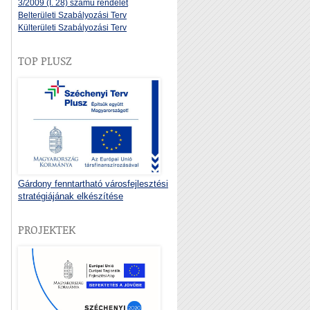
3/2009 (I. 28) számú rendelet
Belterületi Szabályozási Terv
Külterületi Szabályozási Terv
TOP PLUSZ
Gárdony fenntartható városfejlesztési
stratégiájának elkészítése
PROJEKTEK