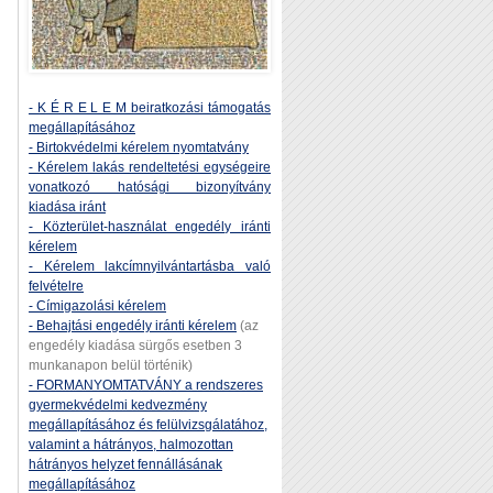
- K É R E L E M beiratkozási támogatás
megállapításához
- Birtokvédelmi kérelem nyomtatvány
- Kérelem lakás rendeltetési egységeire
vonatkozó hatósági bizonyítvány
kiadása iránt
- Közterület-használat engedély iránti
kérelem
- Kérelem lakcímnyilvántartásba való
felvételre
- Címigazolási kérelem
- Behajtási engedély iránti kérelem
(az
engedély kiadása sürgős esetben 3
munkanapon belül történik)
- FORMANYOMTATVÁNY a rendszeres
gyermekvédelmi kedvezmény
megállapításához és felülvizsgálatához,
valamint a hátrányos, halmozottan
hátrányos helyzet fennállásának
megállapításához