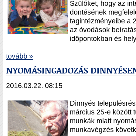
Szülőket, hogy az in
döntésének megfele
tagintézményeibe a 
az óvodások beíratá
időpontokban és hely
tovább »
NYOMÁSINGADOZÁS DINNYÉSE
2016.03.22. 08:15
Dinnyés településrés
március 25-e között 
munkák miatt nyomás
munkavégzés követk