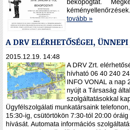
bekopogtat. Megk
kéményellenőrzések.
tovább »
A DRV ELÉRHETŐSÉGEI, ÜNNEPI
2015.12.19. 14:48
A DRV Zrt. elérhetősé
hívható 06 40 240 2
INFO VONAL a nap 24
nyújt a Társaság által
szolgáltatásokkal ka
Ügyfélszolgálati munkatársaink telefonon
15:30-ig, csütörtökön 7:30-tól 20:00 óráig
hívását. Automata információs szolgáltat