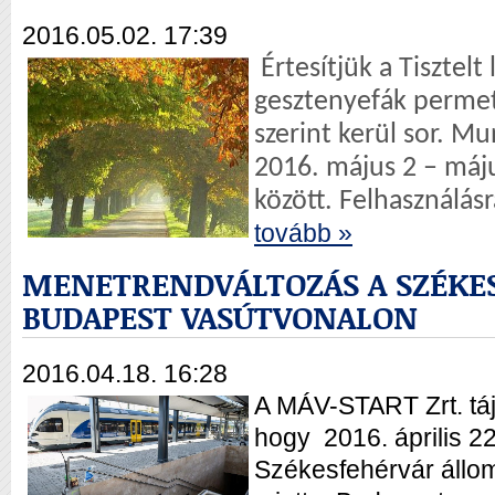
2016.05.02. 17:39
Értesítjük a Tisztelt
gesztenyefák permet
szerint kerül sor.
Mun
2016. május 2 – máj
között.
Felhasználásr
tovább »
MENETRENDVÁLTOZÁS A SZÉKE
BUDAPEST VASÚTVONALON
2016.04.18. 16:28
A MÁV-START Zrt. táj
hogy 2016. április 22-
Székesfehérvár állom