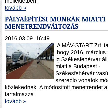
mellékletben:
tovább »
PÁLYAÉPÍTÉSI MUNKÁK MIATTI
MENETRENDVÁLTOZÁS
2016.03.09. 16:49
A MÁV-START Zrt. táj
hogy 2016. március 16
ig Székesfehérvár ál
miatt a Budapest -
Székesfehérvár vasú
szereplő vonatok mód
közlekednek. A módosított menetrendet a 
tartalmazza.
tovább »