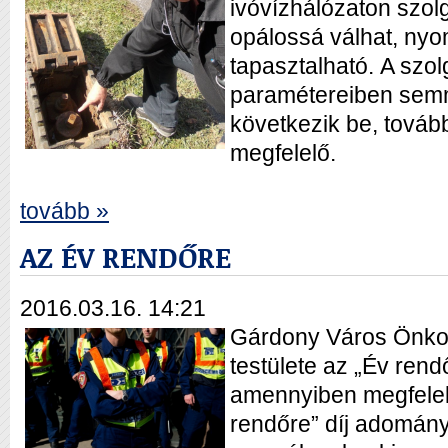
ivóvízhálózaton szolg
opálossá válhat, ny
tapasztalható. A szol
paramétereiben sem
következik be, továb
megfelelő.
tovább »
AZ ÉV RENDŐRE
2016.03.16. 14:21
Gárdony Város Önko
testülete az „Év rendő
amennyiben megfelelő
rendőre” díj adomán