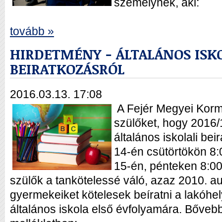
személynek, aki:
tovább »
HIRDETMÉNY - ÁLTALÁNOS ISK
BEIRATKOZÁSRÓL
2016.03.13. 17:08
A Fejér Megyei Kormá
szülőket, hogy 2016/
általános iskolali bei
14-én csütörtökön 8:0
15-én, pénteken 8:00-
szülők a tankötelessé váló, azaz 2010. au
gyermekeiket kötelesek beíratni a lakóhely
általános iskola első évfolyamára. Bőveb