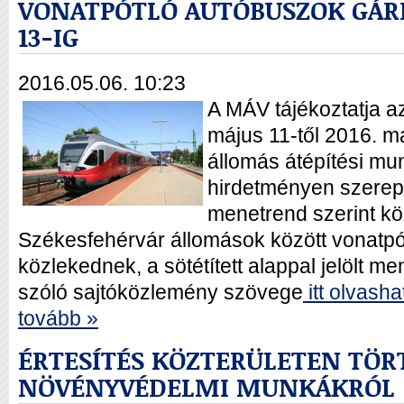
VONATPÓTLÓ AUTÓBUSZOK GÁR
13-IG
2016.05.06. 10:23
A MÁV tájékoztatja a
május 11-től 2016. m
állomás átépítési mun
hirdetményen szerep
menetrend szerint k
Székesfehérvár állomások között vonatpó
közlekednek, a sötétített alappal jelölt me
szóló sajtóközlemény szövege
itt olvasha
tovább »
ÉRTESÍTÉS KÖZTERÜLETEN TÖ
NÖVÉNYVÉDELMI MUNKÁKRÓL