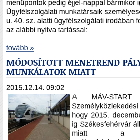
menüpontok pedig éjjel-nappal bármikor 
Ügyfélszolgálati munkatársaik személyes
u. 40. sz. alatti ügyfélszolgálati irodában
az alábbi nyitva tartással:
tovább »
MÓDOSÍTOTT MENETREND PÁLY
MUNKÁLATOK MIATT
2015.12.14. 09:02
A
MÁV-START 
Személyközleke
hogy 2015. december
ig Székesfehérvár ál
miatt a 