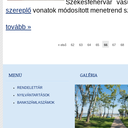
Székesfehérvár va
szereplő
vonatok módosított menetrend s
tovább »
« első
62
63
64
65
66
67
68
MENÜ
GALÉRIA
RENDELETTÁR
NYILVÁNTARTÁSOK
BANKSZÁMLASZÁMOK