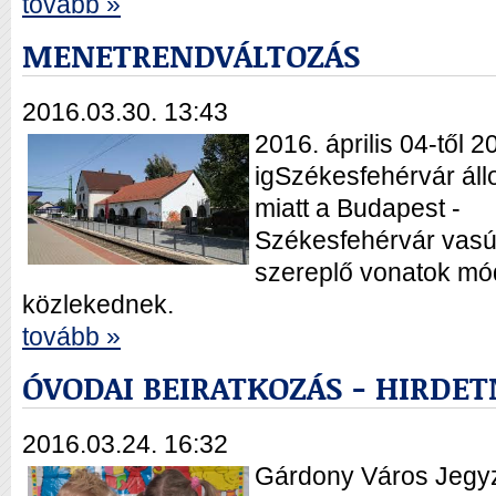
tovább »
MENETRENDVÁLTOZÁS
2016.03.30. 13:43
2016. április 04-től 20
igSzékesfehérvár áll
miatt a Budapest -
Székesfehérvár vasú
szereplő vonatok mód
közlekednek.
tovább »
ÓVODAI BEIRATKOZÁS - HIRDE
2016.03.24. 16:32
Gárdony Város Jegyzőj