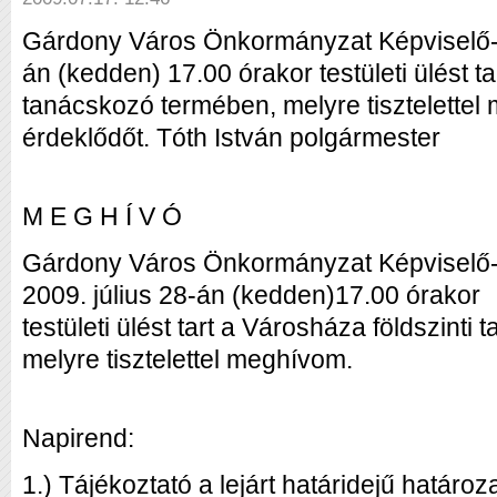
Gárdony Város Önkormányzat Képviselő-te
án (kedden) 17.00 órakor testületi ülést ta
tanácskozó termében, melyre tisztelette
érdeklődőt. Tóth István polgármester
M E G H Í V Ó
Gárdony Város Önkormányzat Képviselő-t
2009. július 28-án (kedden)17.00 órakor
testületi ülést tart a Városháza földszint
melyre tisztelettel meghívom.
Napirend:
1.) Tájékoztató a lejárt határidejű határo