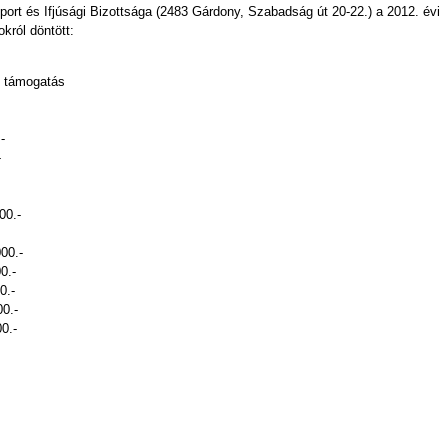
rt és Ifjúsági Bizottsága (2483 Gárdony, Szabadság út 20-22.) a 2012. évi
król döntött:
mogatás
-
-
00.-
00.-
.-
.-
0.-
0.-