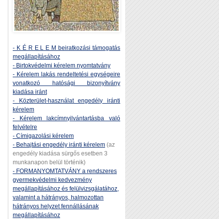
- K É R E L E M beiratkozási támogatás
megállapításához
- Birtokvédelmi kérelem nyomtatvány
- Kérelem lakás rendeltetési egységeire
vonatkozó hatósági bizonyítvány
kiadása iránt
- Közterület-használat engedély iránti
kérelem
- Kérelem lakcímnyilvántartásba való
felvételre
- Címigazolási kérelem
- Behajtási engedély iránti kérelem
(az
engedély kiadása sürgős esetben 3
munkanapon belül történik)
- FORMANYOMTATVÁNY a rendszeres
gyermekvédelmi kedvezmény
megállapításához és felülvizsgálatához,
valamint a hátrányos, halmozottan
hátrányos helyzet fennállásának
megállapításához