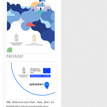
PÁLYÁZAT
XIII. Velencei-tavi Hal-, Vad-, Bor- és
Pálinkafesztivál megrendezése