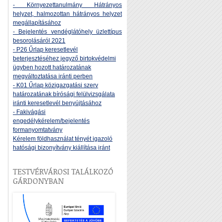
- Környezettanulmány Hátrányos
helyzet, halmozottan hátrányos helyzet
megállapításához
- Bejelentés vendéglátóhely üzlettípus
besorolásáról 2021
- P26 Űrlap keresetlevél
beterjesztéséhez jegyző birtokvédelmi
ügyben hozott határozatának
megváltoztatása iránti perben
- K01 Űrlap közigazgatási szerv
határozatának bírósági felülvizsgálata
iránti keresetlevél benyújtásához
- Fakivágási
engedélykérelem/bejelentés
formanyomtatvány
Kérelem földhasználat tényét igazoló
hatósági bizonyítvány kiállítása iránt
TESTVÉRVÁROSI TALÁLKOZÓ
GÁRDONYBAN