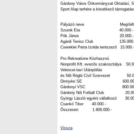
Gárdony Város Önkormányzat Oktatási, Spo
Sport Alap terhére a következő támogatáso
Pályázó neve Megítélt tá
Szurok Eta 40.000.-
Pók János 20.000.-
Agárdi Tenisz Club 135.000.
Csereklei Petra Izolda teniszező 15.000.
Pro Rekreatione Közhasznú
Nonprofit Kft. evezős szakosztálya 50.0
Velencei-tavi Utánpótlás
és Női Rögbi Civil Szervezet 50.0
Dinnyési SE 600.000
Gárdonyi VSC 800.000
Gárdony Női Futball Club 20.00
György László egyéni vállalkozó 30.00
Csankó Tibor 40.000.-
Összesen: 1.800.000.-
Vissza