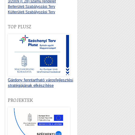
3/2009 (I. 28) számú rendelet
Belterületi Szabályozási Terv
Külterületi Szabályozási Terv
TOP PLUSZ
Gárdony fenntartható városfejlesztési
stratégiájának elkészítése
PROJEKTEK