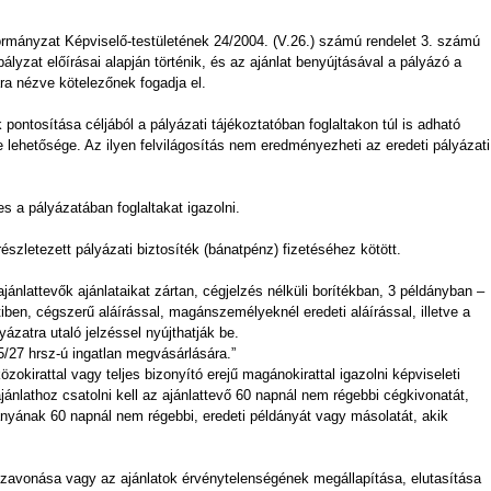
ormányzat Képviselő-testületének 24/2004. (V.26.) számú rendelet 3. számú
ályzat előírásai alapján történik, és az ajánlat benyújtásával a pályázó a
ra nézve kötelezőnek fogadja el.
k pontosítása céljából a pályázati tájékoztatóban foglaltakon túl is adható
e lehetősége. Az ilyen felvilágosítás nem eredményezheti az eredeti pályázati
les a pályázatában foglaltakat igazolni.
észletezett pályázati biztosíték (bánatpénz) fizetéséhez kötött.
ajánlattevők ajánlataikat zártan, cégjelzés nélküli borítékban, 3 példányban –
iben, cégszerű aláírással, magánszemélyeknél eredeti aláírással, illetve a
yázatra utaló jelzéssel nyújthatják be.
655/27 hrsz-ú ingatlan megvásárlására.”
zokirattal vagy teljes bizonyító erejű magánokirattal igazolni képviseleti
ajánlathoz csatolni kell az ajánlattevő 60 napnál nem régebbi cégkivonatát,
ányának 60 napnál nem régebbi, eredeti példányát vagy másolatát, akik
isszavonása vagy az ajánlatok érvénytelenségének megállapítása, elutasítása