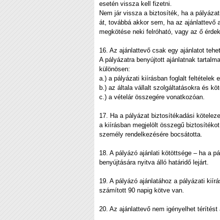
esetén vissza kell fizetni.
Nem jár vissza a biztosíték, ha a pályázat
át, továbbá akkor sem, ha az ajánlattevő a
megkötése neki felróható, vagy az ő érdek
16. Az ajánlattevő csak egy ajánlatot tehet
A pályázatra benyújtott ajánlatnak tartalma
különösen:
a.) a pályázati kiírásban foglalt feltétele
b.) az általa vállalt szolgáltatásokra és 
c.) a vételár összegére vonatkozóan.
17. Ha a pályázat biztosítékadási köteleze
a kiírásban megjelölt összegű biztosítékot
személy rendelkezésére bocsátotta.
18. A pályázó ajánlati kötöttsége – ha a p
benyújtására nyitva álló határidő lejárt.
19. A pályázó ajánlatához a pályázati kiírá
számított 90 napig kötve van.
20. Az ajánlattevő nem igényelhet térítést 