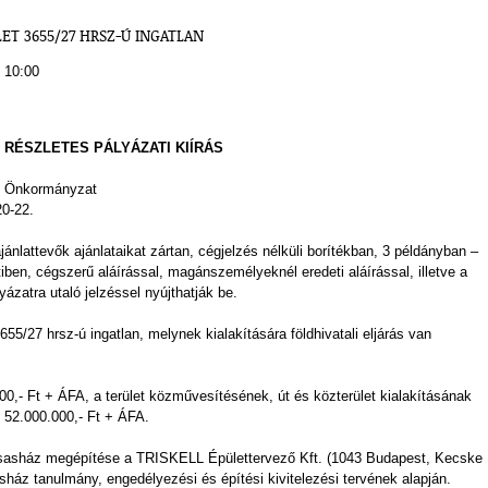
LET 3655/27 HRSZ-Ú INGATLAN
 10:00
RÉSZLETES PÁLYÁZATI KIÍRÁS
os Önkormányzat
0-22.
jánlattevők ajánlataikat zártan, cégjelzés nélküli borítékban, 3 példányban –
iben, cégszerű aláírással, magánszemélyeknél eredeti aláírással, illetve a
yázatra utaló jelzéssel nyújthatják be.
3655/27 hrsz-ú ingatlan, melynek kialakítására földhivatali eljárás van
00,- Ft + ÁFA, a terület közművesítésének, út és közterület kialakításának
 52.000.000,- Ft + ÁFA.
ársasház megépítése a TRISKELL Épülettervező Kft. (1043 Budapest, Kecske
sasház tanulmány, engedélyezési és építési kivitelezési tervének alapján.