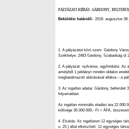
PÁLYÁZATI KIÍRÁS: GÁRDONY, BELTERÜ
Beküldési határidő:
2018. augusztus 06.
1. A pályázatot kiíró szerv: Gárdony Vár
Székhelye: 2483 Gárdony, Szabadság út 2
2. A pályázat: nyilvános, egyfordulós. Az a
amelyből 1 példányt minden oldalon eredet
meghatalmazott aláírásával ellátva – a pál
3. Az ingatlan adatai: Gárdony, belterület 
folyamatban.
Az ingatlan minimális eladási ára 22.000.0
költsége 30.000.000,- Ft + ÁFA, összesen
4. Elvárás: Az ingatlanon 12 egységes t
u. 25.) által elkészített, 12 egységes tár