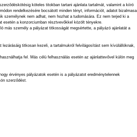
zerződéskötésig köteles titokban tartani ajánlata tartalmát, valamint a kiíró
 módon rendelkezésére bocsátott minden tényt, információt, adatot bizalmas
madik személynek nem adhat, nem hozhat a tudomására. Ez nem terjed ki a
lat esetén a konzorciumban résztvevőkkel közölt tényekre.
ló más személy a pályázat titkosságát megsértette, a pályázó ajánlatát a
t lezárásáig titkosan kezeli, a tartalmukról felvilágosítást sem kívülállóknak,
ra használhatja fel. Más célú felhasználás esetén az ajánlattevővel külön meg
t, hogy érvényes pályázatok esetén is a pályázatot eredménytelennek
sön szerződést.