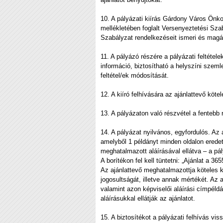
10. A pályázati kiírás Gárdony Város Önk
mellékletében foglalt Versenyeztetési Szab
Szabályzat rendelkezéseit ismeri és magá
11. A pályázó részére a pályázati feltétele
információ, biztosítható a helyszíni szeml
feltétel/ek módosítását.
12. A kiíró felhívására az ajánlattevő köte
13. A pályázaton való részvétel a fentebb r
14. A pályázat nyilvános, egyfordulós. Az 
amelyből 1 példányt minden oldalon eredet
meghatalmazott aláírásával ellátva – a pál
A borítékon fel kell tüntetni: „Ajánlat a 3
Az ajánlattevő meghatalmazottja köteles kö
jogosultságát, illetve annak mértékét. Az 
valamint azon képviselői aláírási címpéld
aláírásukkal ellátják az ajánlatot.
15. A biztosítékot a pályázati felhívás v