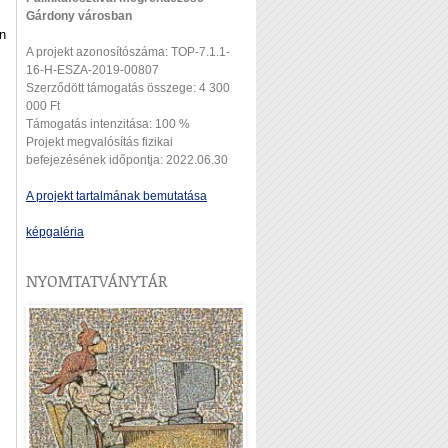
Gárdony városban
an
A projekt azonosítószáma: TOP-7.1.1-
16-H-ESZA-2019-00807
Szerződött támogatás összege: 4 300
000 Ft
Támogatás intenzitása: 100 %
Projekt megvalósítás fizikai
befejezésének időpontja: 2022.06.30
A projekt tartalmának bemutatása
képgaléria
NYOMTATVÁNYTÁR