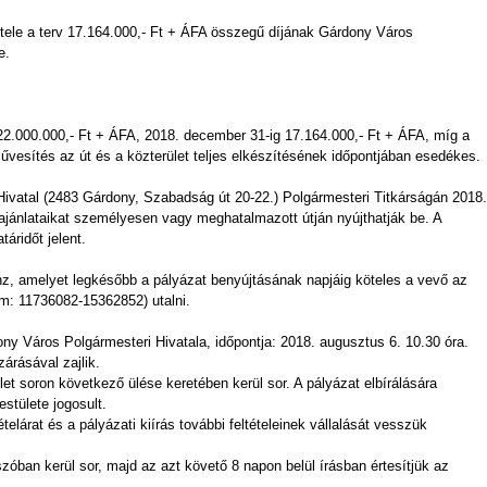
étele a terv 17.164.000,- Ft + ÁFA összegű díjának Gárdony Város
e.
 22.000.000,- Ft + ÁFA, 2018. december 31-ig 17.164.000,- Ft + ÁFA, míg a
vesítés az út és a közterület teljes elkészítésének időpontjában esedékes.
Hivatal (2483 Gárdony, Szabadság út 20-22.) Polgármesteri Titkárságán 2018.
 ajánlataikat személyesen vagy meghatalmazott útján nyújthatják be. A
áridőt jelent.
pénz, amelyet legkésőbb a pályázat benyújtásának napjáig köteles a vevő az
: 11736082-15362852) utalni.
ony Város Polgármesteri Hivatala, időpontja: 2018. augusztus 6. 10.30 óra.
árásával zajlik.
ület soron következő ülése keretében kerül sor. A pályázat elbírálására
tülete jogosult.
ételárat és a pályázati kiírás további feltételeinek vállalását vesszük
zóban kerül sor, majd az azt követő 8 napon belül írásban értesítjük az