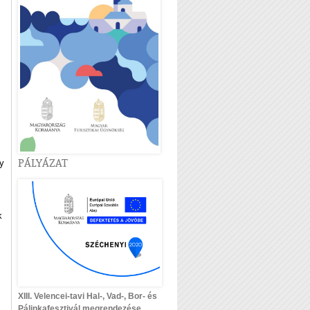
PÁLYÁZAT
gy
k
XIII. Velencei-tavi Hal-, Vad-, Bor- és
Pálinkafesztivál megrendezése