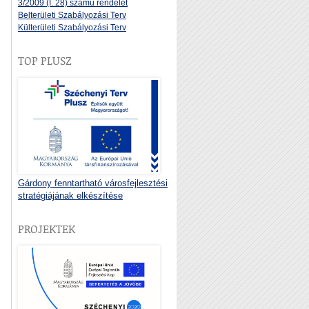
3/2009 (I. 28) számú rendelet
Belterületi Szabályozási Terv
Külterületi Szabályozási Terv
TOP PLUSZ
Gárdony fenntartható városfejlesztési
stratégiájának elkészítése
PROJEKTEK