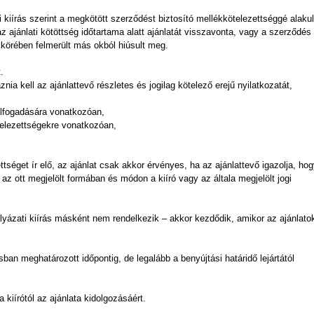
i kiírás szerint a megkötött szerződést biztosító mellékkötelezettséggé alakul
z ajánlati kötöttség időtartama alatt ajánlatát visszavonta, vagy a szerződés
körében felmerült más okból hiúsult meg.
.
znia kell az ajánlattevő részletes és jogilag kötelező erejű nyilatkozatát,
k elfogadására vonatkozóan,
kötelezettségekre vonatkozóan,
ttséget ír elő, az ajánlat csak akkor érvényes, ha az ajánlattevő igazolja, ho
 az ott megjelölt formában és módon a kiíró vagy az általa megjelölt jogi
ályázati kiírás másként nem rendelkezik – akkor kezdődik, amikor az ajánlato
sban meghatározott időpontig, de legalább a benyújtási határidő lejártától
a kiírótól az ajánlata kidolgozásáért.