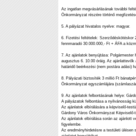
Az ingatlan megvásárlásának további felt
Önkormányzat részére történő megfizetés
5. A pályázat hivatalos nyelve: magyar.
6. Fizetési feltételek: Szerződéskötéskor
fennmaradó 30.000.000,- Ft + ÁFA a közmű
7. Az ajánlatok benyújtása: Polgármester 
augusztus 6. 10.00 óráig. Az ajánlattevők
határidő beérkezési (nem postára adási) hat
8. Pályázati biztosíték 3 millió Ft bánat
Önkormányzat egyszámlájára (számlaszám
9. Az ajánlatok felbontásának helye: Gárd
A pályázatok felbontása a nyilvánosság kiz
Az ajánlatok elbírálására a képviselő-test
Gárdony Város Önkormányzat Képviselő-tes
Az ajánlatok elbírálása során az ajánlott v
figyelembe.
Az eredményhirdetésre a testületi ülésen s
ajánlatot benyújtókat.