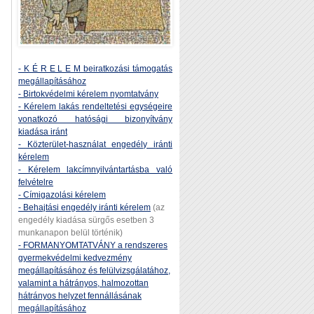
- K É R E L E M beiratkozási támogatás
megállapításához
- Birtokvédelmi kérelem nyomtatvány
- Kérelem lakás rendeltetési egységeire
vonatkozó hatósági bizonyítvány
kiadása iránt
- Közterület-használat engedély iránti
kérelem
- Kérelem lakcímnyilvántartásba való
felvételre
- Címigazolási kérelem
- Behajtási engedély iránti kérelem
(az
engedély kiadása sürgős esetben 3
munkanapon belül történik)
- FORMANYOMTATVÁNY a rendszeres
gyermekvédelmi kedvezmény
megállapításához és felülvizsgálatához,
valamint a hátrányos, halmozottan
hátrányos helyzet fennállásának
megállapításához