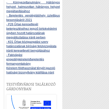
- Környezettanulmány Hátrányos
helyzet, halmozottan hátrányos helyzet
megállapításához
- Bejelentés vendéglátóhely üzlettípus
besorolásáról 2021
- P26 Űrlap keresetlevél
beterjesztéséhez jegyző birtokvédelmi
ügyben hozott határozatának
megváltoztatása iránti perben
- K01 Űrlap közigazgatási szerv
határozatának bírósági felülvizsgálata
iránti keresetlevél benyújtásához
- Fakivágási
engedélykérelem/bejelentés
formanyomtatvány
Kérelem földhasználat tényét igazoló
hatósági bizonyítvány kiállítása iránt
TESTVÉRVÁROSI TALÁLKOZÓ
GÁRDONYBAN