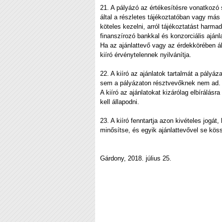
21. A pályázó az értékesítésre vonatkozó s
által a részletes tájékoztatóban vagy más
köteles kezelni, arról tájékoztatást har
finanszírozó bankkal és konzorciális aján
Ha az ajánlattevő vagy az érdekkörében ál
kiíró érvénytelennek nyilvánítja.
22. A kiíró az ajánlatok tartalmát a pályáza
sem a pályázaton résztvevőknek nem ad.
A kiíró az ajánlatokat kizárólag elbírálás
kell állapodni.
23. A kiíró fenntartja azon kivételes jogá
minősítse, és egyik ajánlattevővel se kös
Gárdony, 2018. július 25.