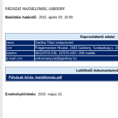
PÁLYÁZAT HAJÓÁLLOMÁS, GÁRDONY
Beküldési határidő:
2015. április 03. 10:00
Kapcsolattartó adatai
neve
Sántha Tibor irodavezető
cím
Polgármesteri Hivatal, 2483 Gárdony, Szabadság u. 2
telefon
06/22/570-236, 22/570-100 / 209 mellék
e-mail cím
onkormanyzat@gardony.hu
Letölthető dokumentumo
Pályázati kiírás -hajóállomás.pdf
Eredményhírdetés:
2015. május 15.