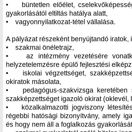
• büntetlen előélet, cselekvőképesség
gyakorlásától eltiltás hatálya alatt,
• vagyonnyilatkozat-tétel vállalása.
A pályázat részeként benyújtandó iratok,
• szakmai önéletrajz,
• az intézmény vezetésére vonatk
helyzetelemzésre épülő fejlesztési elké
• iskolai végzettséget, szakképzettsé
okiratok másolata,
• pedagógus-szakvizsga keretében sz
szakképzettséget igazoló okirat (oklevél
• közalkalmazotti jogviszony létesít
régebbi hatósági bizonyítvány, amely iga
és hogy nem áll a foglalkozás gyakorlásátó