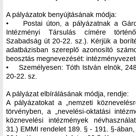
A pályázatok benyújtásának módja:
• Postai úton, a pályázatnak a Gárd
Intézményi Társulás címére történ
Szabadság út 20-22. sz.). Kérjük a boríté
adatbázisban szereplő azonosító számo
beosztás megnevezését: intézményveze
• Személyesen: Tóth István elnök, 24
20-22. sz.
A pályázat elbírálásának módja, rendje:
A pályázatokat a „nemzeti köznevelésr
törvényben, a „nevelési-oktatási inté
köznevelési intézmények névhasználatá
31.) EMMI rendelet 189. § - 191. §-ában, 