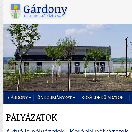
GÁRDONY
ÖNKORMÁNYZAT
KÖZÉRDEKŰ ADATOK
PÁLYÁZATOK
Aktuális pályázatok
|
Korábbi pályázatok