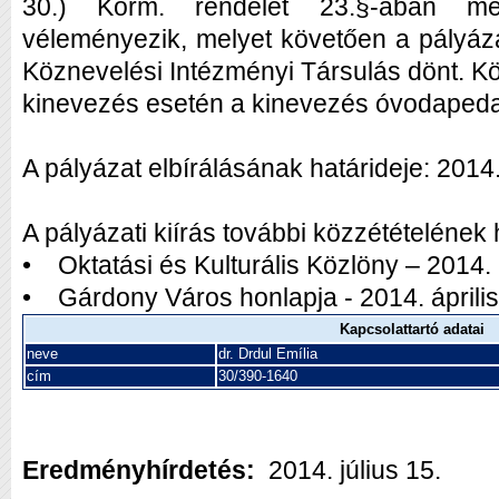
30.) Korm. rendelet 23.§-ában meg
véleményezik, melyet követően a pályáz
Köznevelési Intézményi Társulás dönt. K
kinevezés esetén a kinevezés óvodaped
A pályázat elbírálásának határideje: 2014.
A pályázati kiírás további közzétételének 
• Oktatási és Kulturális Közlöny – 2014. 
• Gárdony Város honlapja - 2014. áprili
Kapcsolattartó adatai
neve
dr. Drdul Emília
cím
30/390-1640
Eredményhírdetés:
2014. július 15.