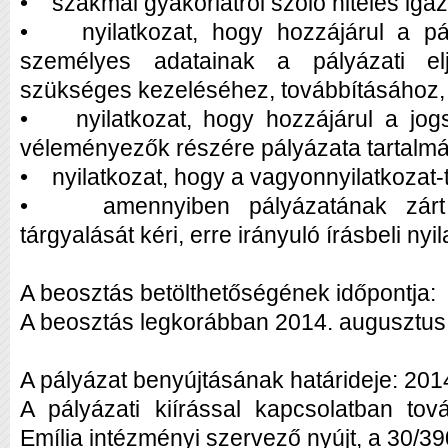
• szakmai gyakorlatról szóló hiteles iga
• nyilatkozat, hogy hozzájárul a pál
személyes adatainak a pályázati el
szükséges kezeléséhez, továbbításához
• nyilatkozat, hogy hozzájárul a jog
véleményezők részére pályázata tartal
• nyilatkozat, hogy a vagyonnyilatkozat-té
• amennyiben pályázatának zárt ü
tárgyalását kéri, erre irányuló írásbeli nyi
A beosztás betölthetőségének időpontja:
A beosztás legkorábban 2014. augusztus 0
A pályázat benyújtásának határideje: 201
A pályázati kiírással kapcsolatban tová
Emília intézményi szervező nyújt, a 30/