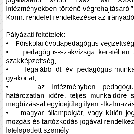
jogállásáról szóló 1992. évi XXXII
intézményekben történő végrehajtásáról” 
Korm. rendelet rendelkezései az irányad
Pályázati feltételek:
• Főiskolai óvodapedagógus végzettség
• pedagógus-szakvizsga keretében sz
szakképzettség,
• legalább öt év pedagógus-munkak
gyakorlat,
• az intézményben pedagógus-m
határozatlan időre, teljes munkaidőre
megbízással egyidejűleg ilyen alkalmaz
• magyar állampolgár, vagy külön jog
mozgás és tartózkodás jogával rendelkező
letelepedett személy