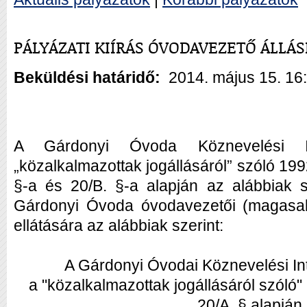
PÁLYÁZATI KIÍRÁS ÓVODAVEZETŐ ÁLLÁ
Beküldési határidő:
2014. május 15. 16
A Gárdonyi Óvoda Köznevelési I
„közalkalmazottak jogállásáról” szóló 1992
§-a és 20/B. §-a alapján az alábbiak sz
Gárdonyi Óvoda óvodavezetői (magasab
ellátására az alábbiak szerint:
A Gárdonyi Óvodai Köznevelési I
a "közalkalmazottak jogállásáról szóló" 
20/A. § alapjá