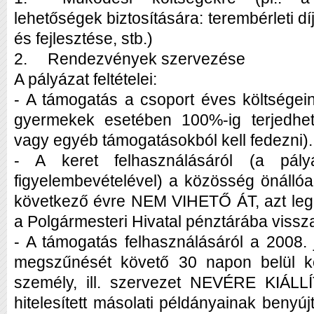
lehetőségek biztosítására: terembérleti díj
és fejlesztése, stb.)
2.
Rendezvények szervezése
A pályázat feltételei:
- A támogatás a csoport éves költségein
gyermekek esetében 100%-ig terjedhet 
vagy egyéb támogatásokból kell fedezni).
- A keret felhasználásáról (a pály
figyelembevételével) a közösség önálló
következő évre NEM VIHETŐ ÁT, azt leg
a Polgármesteri Hivatal pénztárába vissza k
- A támogatás felhasználásáról a 2008. j
megszűnését követő 30 napon belül ke
személy, ill. szervezet NEVÉRE KIÁ
hitelesített másolati példányainak benyúj