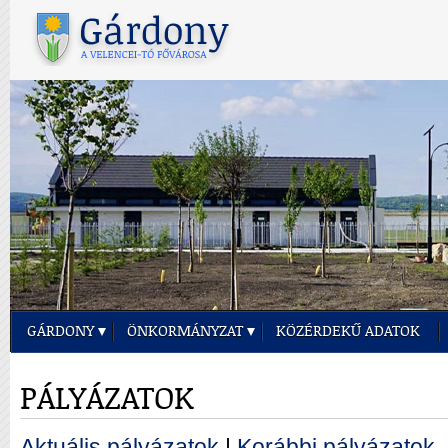
GÁRDONY
ÖNKORMÁNYZAT
KÖZÉRDEKŰ ADATOK
PÁLYÁZATOK
Aktuális pályázatok
|
Korábbi pályázatok