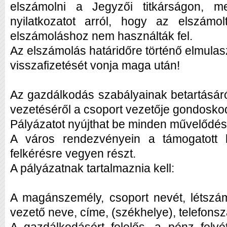
elszámolni a Jegyzői titkárságon, me
nyilatkozatot arról, hogy az elszámol
elszámoláshoz nem használták fel.
Az elszámolás határidőre történő elmula
visszafizetését vonja maga után!
Az gazdálkodás szabályainak betartásáról
vezetéséről a csoport vezetője gondoskod
Pályázatot nyújthat be minden művelődés
A város rendezvényein a támogatott 
felkérésre vegyen részt.
A pályázatnak tartalmaznia kell:
A magánszemély, csoport nevét, létszám
vezető neve, címe, (székhelye), telefon