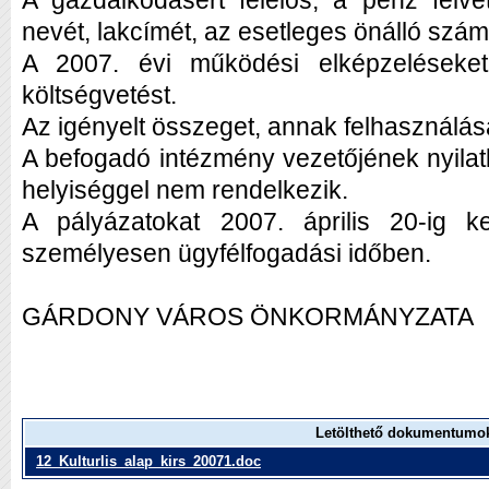
A gazdálkodásért felelős, a pénz felvé
nevét, lakcímét, az esetleges önálló szá
A 2007. évi működési elképzeléseket
költségvetést.
Az igényelt összeget, annak felhasználás
A befogadó intézmény vezetőjének nyilatk
helyiséggel nem rendelkezik.
A pályázatokat 2007. április 20-ig kel
személyesen ügyfélfogadási időben.
GÁRDONY VÁROS ÖNKORMÁNYZATA
Letölthető dokumentumo
12_Kulturlis_alap_kirs_20071.doc