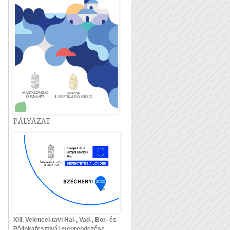
PÁLYÁZAT
XIII. Velencei-tavi Hal-, Vad-, Bor- és
Pálinkafesztivál megrendezése