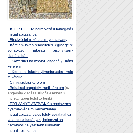
- K É R E L E M beiratkozási támogatás
megállapításához
- Birtokvédelmi kérelem nyomtatvány
- Kérelem lakás rendeltetési egységeire
vonatkozó hatósági bizonyítvány
kiadása iránt
- Közterület-használat engedély iránti
kérelem
- Kérelem lakcímnyilvántartásba való
felvételre
- Címigazolási kérelem
- Behajtási engedély iránti kérelem
(az
engedély kiadása sürgős esetben 3
munkanapon belül történik)
- FORMANYOMTATVÁNY a rendszeres
gyermekvédelmi kedvezmény
megállapításához és felülvizsgálatához,
valamint a hátrányos, halmozottan
hátrányos helyzet fennállásának
megállapításához