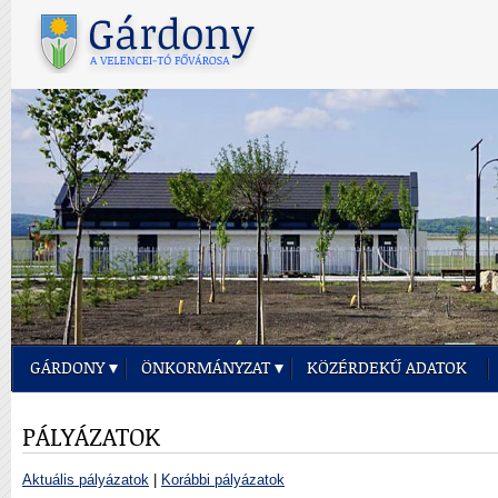
GÁRDONY
ÖNKORMÁNYZAT
KÖZÉRDEKŰ ADATOK
PÁLYÁZATOK
Aktuális pályázatok
|
Korábbi pályázatok