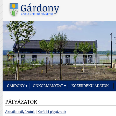
GÁRDONY
ÖNKORMÁNYZAT
KÖZÉRDEKŰ ADATOK
PÁLYÁZATOK
Aktuális pályázatok
|
Korábbi pályázatok