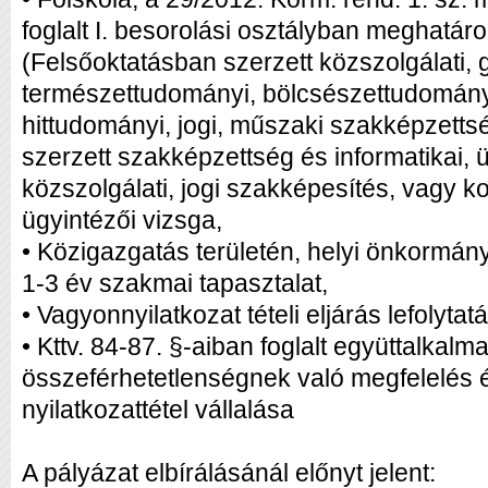
foglalt I. besorolási osztályban meghatáro
(Felsőoktatásban szerzett közszolgálati
természettudományi, bölcsészettudomány
hittudományi, jogi, műszaki szakképzetts
szerzett szakképzettség és informatikai, 
közszolgálati, jogi szakképesítés, vagy 
ügyintézői vizsga,
• Közigazgatás területén, helyi önkormány
1-3 év szakmai tapasztalat,
• Vagyonnyilatkozat tételi eljárás lefolytat
• Kttv. 84-87. §-aiban foglalt együttalkalm
összeférhetetlenségnek való megfelelés é
nyilatkozattétel vállalása
A pályázat elbírálásánál előnyt jelent: