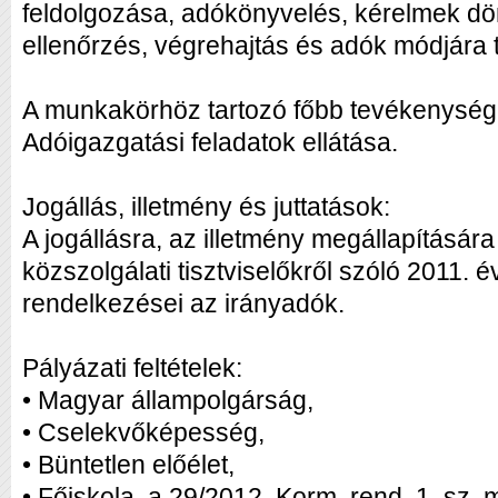
feldolgozása, adókönyvelés, kérelmek dön
ellenőrzés, végrehajtás és adók módjára 
A munkakörhöz tartozó főbb tevékenységi
Adóigazgatási feladatok ellátása.
Jogállás, illetmény és juttatások:
A jogállásra, az illetmény megállapítására
közszolgálati tisztviselőkről szóló 2011. 
rendelkezései az irányadók.
Pályázati feltételek:
• Magyar állampolgárság,
• Cselekvőképesség,
• Büntetlen előélet,
• Főiskola, a 29/2012. Korm. rend. 1. sz. 