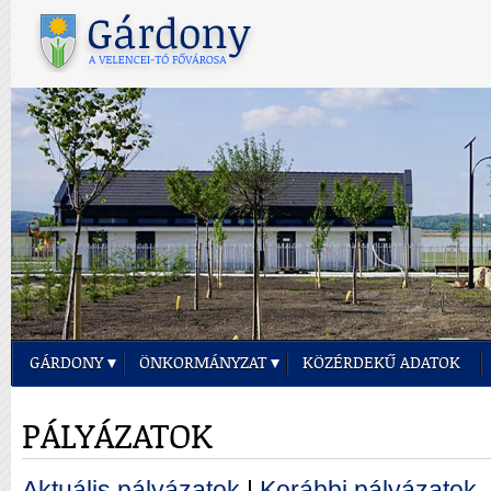
GÁRDONY
ÖNKORMÁNYZAT
KÖZÉRDEKŰ ADATOK
PÁLYÁZATOK
Aktuális pályázatok
|
Korábbi pályázatok