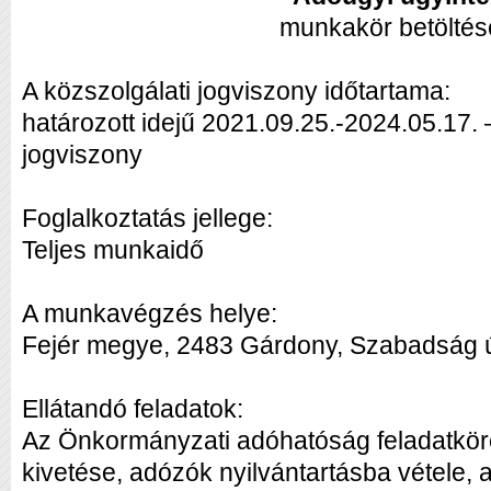
munkakör betöltés
A közszolgálati jogviszony időtartama:
határozott idejű 2021.09.25.-2024.05.17. –
jogviszony
Foglalkoztatás jellege:
Teljes munkaidő
A munkavégzés helye:
Fejér megye, 2483 Gárdony, Szabadság ú
Ellátandó feladatok:
Az Önkormányzati adóhatóság feladatkö
kivetése, adózók nyilvántartásba vétele,