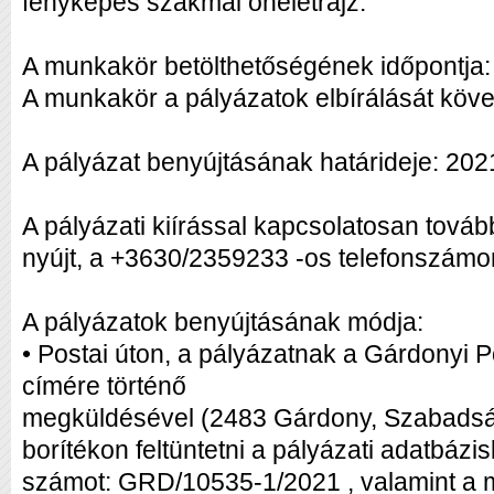
fényképes szakmai önéletrajz.
A munkakör betölthetőségének időpontja:
A munkakör a pályázatok elbírálását köve
A pályázat benyújtásának határideje: 202
A pályázati kiírással kapcsolatosan továb
nyújt, a +3630/2359233 -os telefonszámo
A pályázatok benyújtásának módja:
• Postai úton, a pályázatnak a Gárdonyi P
címére történő
megküldésével (2483 Gárdony, Szabadság 
borítékon feltüntetni a pályázati adatbáz
számot: GRD/10535-1/2021 , valamint a