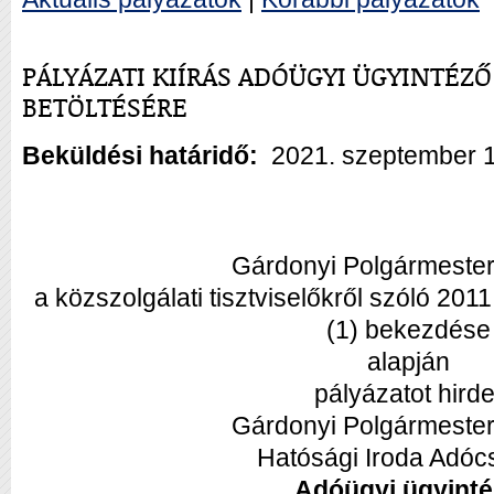
PÁLYÁZATI KIÍRÁS ADÓÜGYI ÜGYINTÉ
BETÖLTÉSÉRE
Beküldési határidő:
2021. szeptember 1
Gárdonyi Polgármesteri
a közszolgálati tisztviselőkről szóló 201
(1) bekezdése
alapján
pályázatot hirde
Gárdonyi Polgármesteri
Hatósági Iroda Adóc
Adóügyi ügyint