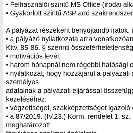
• Felhasználói szintű MS Office (irodai a
• Gyakorlott szintű ASP adó szakrendszer
A pályázat részeként benyújtandó iratok, 
• a pályázó nyilatkozata arra vonatkozóa
Kttv. 85-86. § szerinti összeférhetetlenség
• motivációs levél,
• három hónapnál nem régebbi hatósági er
• nyilatkozat, hogy hozzájárul a pályázati
személyes
adatainak a pályázati eljárással összef
kezeléséhez.
• végzettséget, szakképzettséget igazoló 
• a 87/2019. (IV.23.) Korm. rendelet 1. sz
meghatározott