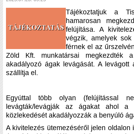
Tájékoztatjuk a Ti
hamarosan megkezd
felújítása. A kivite
végzik, amelyek sok
férnek el az űrszelvé
Zöld Kft. munkatársai megkezdték 
akadályozó ágak levágását. A levágott á
szállítja el.
Egyúttal több olyan (felújítással n
levágták/levágják az ágakat ahol a h
közlekedését akadályozzák a benyúló ág
A kivitelezés ütemezéséről jelen oldalon 