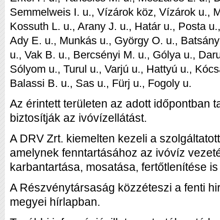
Semmelweis I. u., Vízárok köz, Vízárok u., Mó
Kossuth L. u., Arany J. u., Határ u., Posta u.
Ady E. u., Munkás u., György O. u., Batsányi 
u., Vak B. u., Bercsényi M. u., Gólya u., Daru
Sólyom u., Turul u., Varjú u., Hattyú u., Kóc
Balassi B. u., Sas u., Fürj u., Fogoly u.
Az érintett területen az adott időpontban t
biztosítják az ivóvízellátást.
A DRV Zrt. kiemelten kezeli a szolgáltatot
amelynek fenntartásához az ivóvíz vezet
karbantartása, mosatása, fertőtlenítése is
A Részvénytársaság közzéteszi a fenti hi
megyei hírlapban.