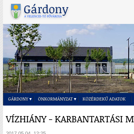
GÁRDONY
ÖNKORMÁNYZAT
KÖZÉRDEKŰ ADATOK
VÍZHIÁNY - KARBANTARTÁSI 
2017.05.04. 12:25