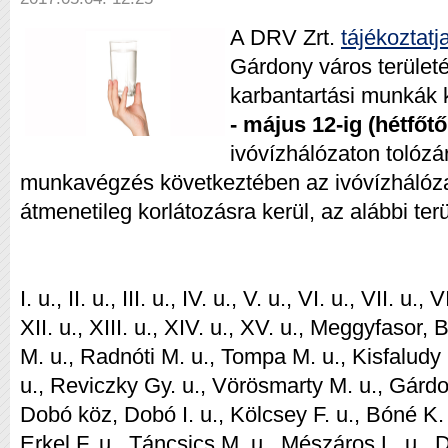
A DRV Zrt.
tájékoztatj
Gárdony város terület
karbantartási munkák
- május 12-ig (hétfőtő
ivóvízhálózaton tolózá
munkavégzés következtében az ivóvízhálóza
átmenetileg korlátozásra kerül,
az alábbi ter
I. u., II. u., III. u., IV. u., V. u., VI. u., VII. u., 
XII. u., XIII. u., XIV. u., XV. u., Meggyfasor,
M. u., Radnóti M. u., Tompa M. u., Kisfaludy
u., Reviczky Gy. u., Vörösmarty M. u., Gárdon
Dobó köz, Dobó I. u., Kölcsey F. u., Bóné K. 
Erkel F. u., Táncsics M. u., Mészáros L. u., 